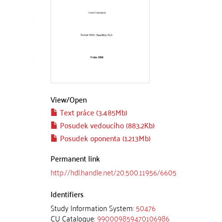
View/
Open
Text práce (3.485Mb)
Posudek vedoucího (883.2Kb)
Posudek oponenta (1.213Mb)
Permanent link
http://hdl.handle.net/20.500.11956/6605
Identifiers
Study Information System:
50476
CU Catalogue:
990009859470106986