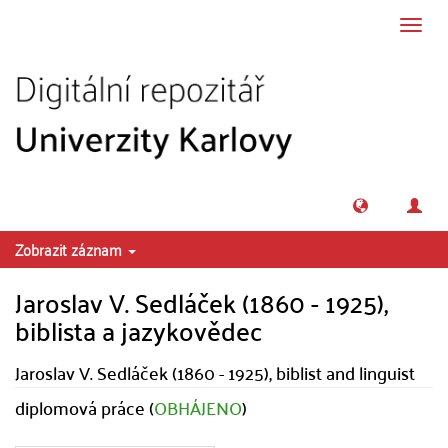
Přeskočit na obsah
Přepn
navig
Zobrazit záznam
Jaroslav V. Sedláček (1860 - 1925),
biblista a jazykovědec
Jaroslav V. Sedláček (1860 - 1925), biblist and linguist
diplomová práce (
OBHÁJENO
)