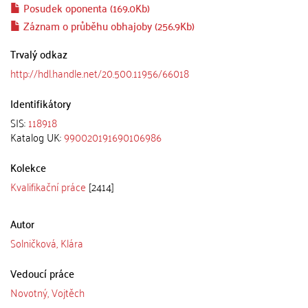
Posudek oponenta (169.0Kb)
Záznam o průběhu obhajoby (256.9Kb)
Trvalý odkaz
http://hdl.handle.net/20.500.11956/66018
Identifikátory
SIS:
118918
Katalog UK:
990020191690106986
Kolekce
Kvalifikační práce
[2414]
Autor
Solničková, Klára
Vedoucí práce
Novotný, Vojtěch