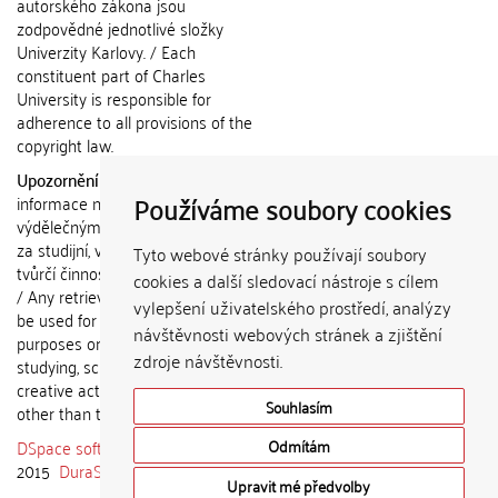
autorského zákona jsou
zodpovědné jednotlivé složky
Univerzity Karlovy. / Each
constituent part of Charles
University is responsible for
adherence to all provisions of the
copyright law.
Upozornění / Notice:
Získané
Používáme soubory cookies
informace nemohou být použity k
výdělečným účelům nebo vydávány
za studijní, vědeckou nebo jinou
Tyto webové stránky používají soubory
tvůrčí činnost jiné osoby než autora.
cookies a další sledovací nástroje s cílem
/ Any retrieved information shall not
vylepšení uživatelského prostředí, analýzy
be used for any commercial
návštěvnosti webových stránek a zjištění
purposes or claimed as results of
zdroje návštěvnosti.
studying, scientific or any other
creative activities of any person
Souhlasím
other than the author.
DSpace software
copyright © 2002-
Odmítám
2015
DuraSpace
Upravit mé předvolby