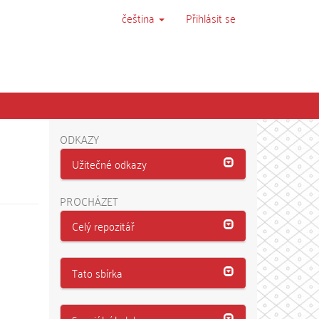
čeština
Přihlásit se
ODKAZY
Užitečné odkazy
PROCHÁZET
Celý repozitář
Tato sbírka