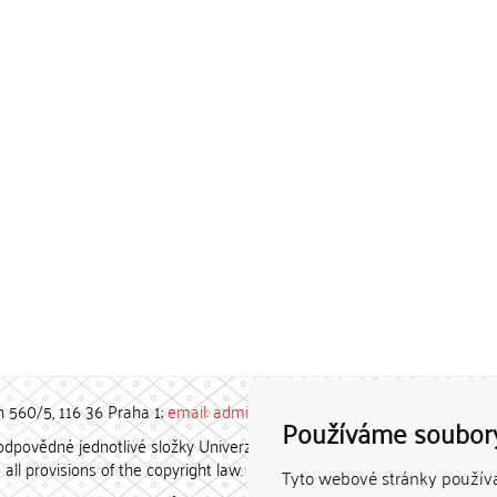
h 560/5, 116 36 Praha 1;
email: admin-repozitar [at] cuni.cz
Používáme soubor
povědné jednotlivé složky Univerzity Karlovy. / Each constituent
all provisions of the copyright law.
Tyto webové stránky používaj