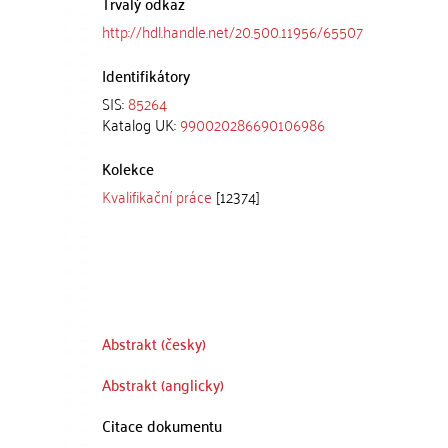
Trvalý odkaz
http://hdl.handle.net/20.500.11956/65507
Identifikátory
SIS:
85264
Katalog UK:
990020286690106986
Kolekce
Kvalifikační práce
[12374]
Abstrakt (česky)
Abstrakt (anglicky)
Citace dokumentu