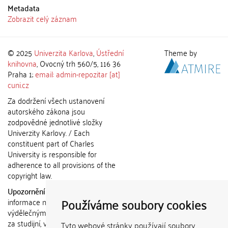
Metadata
Zobrazit celý záznam
© 2025
Univerzita Karlova
,
Ústřední
Theme by
knihovna
, Ovocný trh 560/5, 116 36
Praha 1;
email: admin-repozitar [at]
cuni.cz
Za dodržení všech ustanovení
autorského zákona jsou
zodpovědné jednotlivé složky
Univerzity Karlovy. / Each
constituent part of Charles
University is responsible for
adherence to all provisions of the
copyright law.
Upozornění / Notice:
Získané
Používáme soubory cookies
informace nemohou být použity k
výdělečným účelům nebo vydávány
za studijní, vědeckou nebo jinou
Tyto webové stránky používají soubory