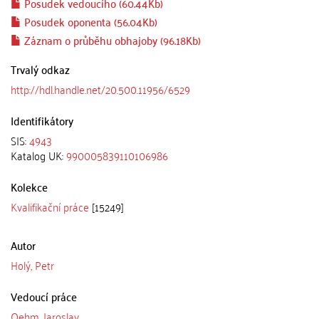
Posudek vedoucího (60.44Kb)
Posudek oponenta (56.04Kb)
Záznam o průběhu obhajoby (96.18Kb)
Trvalý odkaz
http://hdl.handle.net/20.500.11956/6529
Identifikátory
SIS:
4943
Katalog UK:
990005839110106986
Kolekce
Kvalifikační práce
[15249]
Autor
Holý, Petr
Vedoucí práce
Oehm, Jaroslav