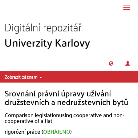
Přeskočit na obsah
Přepn
navig
Zobrazit záznam
Srovnání právní úpravy užívání
družstevních a nedružstevních bytů
Comparison legislationusing cooperative and non-
cooperative of a flat
rigorózní práce (
OBHÁJENO
)