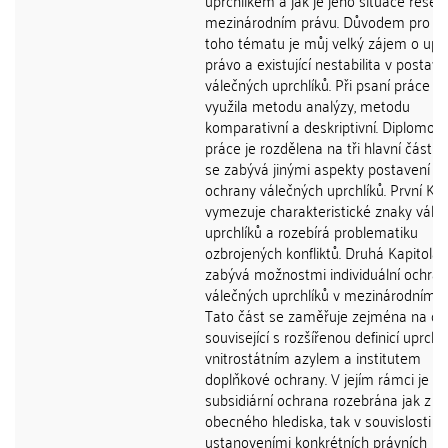
uprchlíkem a jak je jeho situace řešen
mezinárodním právu. Důvodem pro vý
toho tématu je můj velký zájem o uprc
právo a existující nestabilita v postave
válečných uprchlíků. Při psaní práce j
využila metodu analýzy, metodu
komparativní a deskriptivní. Diplomov
práce je rozdělena na tři hlavní části,
se zabývá jinými aspekty postavení a
ochrany válečných uprchlíků. První Kap
vymezuje charakteristické znaky vále
uprchlíků a rozebírá problematiku
ozbrojených konfliktů. Druhá Kapitola 
zabývá možnostmi individuální ochra
válečných uprchlíků v mezinárodním p
Tato část se zaměřuje zejména na ot
související s rozšířenou definicí uprchlí
vnitrostátním azylem a institutem
doplňkové ochrany. V jejím rámci je
subsidiární ochrana rozebrána jak z
obecného hlediska, tak v souvislosti s
ustanoveními konkrétních právních