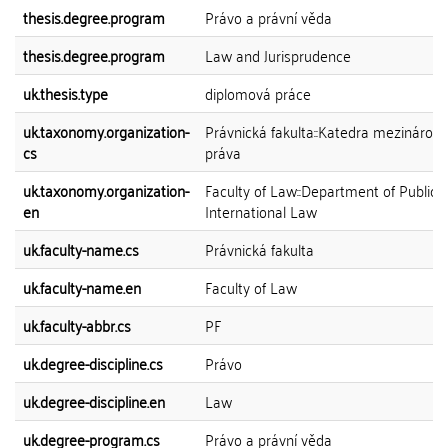
thesis.degree.program
Právo a právní věda
thesis.degree.program
Law and Jurisprudence
uk.thesis.type
diplomová práce
uk.taxonomy.organization-
Právnická fakulta::Katedra mezinárod
cs
práva
uk.taxonomy.organization-
Faculty of Law::Department of Public
en
International Law
uk.faculty-name.cs
Právnická fakulta
uk.faculty-name.en
Faculty of Law
uk.faculty-abbr.cs
PF
uk.degree-discipline.cs
Právo
uk.degree-discipline.en
Law
uk.degree-program.cs
Právo a právní věda