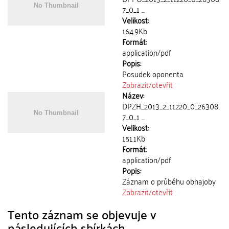
7_0_1 ...
Velikost:
164.9Kb
Formát:
application/pdf
Popis:
Posudek oponenta
Zobrazit/
otevřít
Název:
DPZH_2013_2_11220_0_26308
7_0_1 ...
Velikost:
151.1Kb
Formát:
application/pdf
Popis:
Záznam o průběhu obhajoby
Zobrazit/
otevřít
Tento záznam se objevuje v
následujících sbírkách