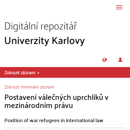
Přeskočit na obsah
Přepn
navig
Zobrazit záznam
Zobrazit minimální záznam
Postavení válečných uprchlíků v
mezinárodním právu
Position of war refugees in international law