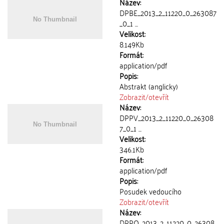
Název:
DPBE_2013_2_11220_0_263087
_0_1 ...
Velikost:
8.149Kb
Formát:
application/pdf
Popis:
Abstrakt (anglicky)
Zobrazit/
otevřít
Název:
DPPV_2013_2_11220_0_26308
7_0_1 ...
Velikost:
346.1Kb
Formát:
application/pdf
Popis:
Posudek vedoucího
Zobrazit/
otevřít
Název:
DPPO_2013_2_11220_0_26308