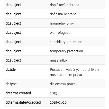
dc.subject
doplňková ochrana
dc.subject
dočasná ochrana
dc.subject
hromadný příliv
dc.subject
war refugees
dc.subject
subsidiary protection
dc.subject
temporary protection
dc.subject
mass influx
dc.title
Postavení válečných uprchlíků v
mezinárodním právu
dc.type
diplomová práce
dcterms.created
2015
dcterms.dateAccepted
2015-01-20