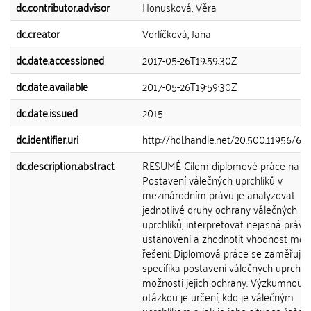
dc.contributor.advisor
Honusková, Věra
dc.creator
Vorlíčková, Jana
dc.date.accessioned
2017-05-26T19:59:30Z
dc.date.available
2017-05-26T19:59:30Z
dc.date.issued
2015
dc.identifier.uri
http://hdl.handle.net/20.500.11956/65
dc.description.abstract
RESUMÉ Cílem diplomové práce na t
Postavení válečných uprchlíků v
mezinárodním právu je analyzovat
jednotlivé druhy ochrany válečných
uprchlíků, interpretovat nejasná právní
ustanovení a zhodnotit vhodnost mo
řešení. Diplomová práce se zaměřuje 
specifika postavení válečných uprchlík
možnosti jejich ochrany. Výzkumnou
otázkou je určení, kdo je válečným