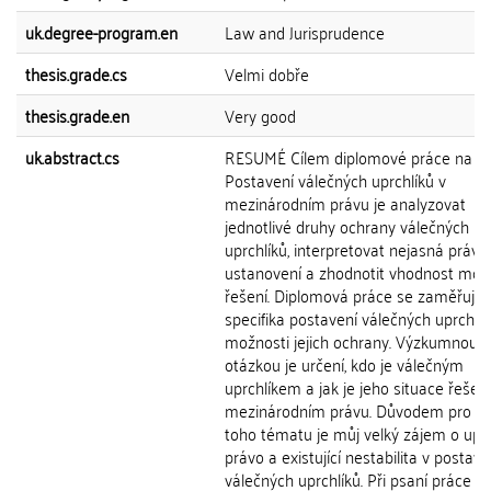
uk.degree-program.en
Law and Jurisprudence
thesis.grade.cs
Velmi dobře
thesis.grade.en
Very good
uk.abstract.cs
RESUMÉ Cílem diplomové práce na t
Postavení válečných uprchlíků v
mezinárodním právu je analyzovat
jednotlivé druhy ochrany válečných
uprchlíků, interpretovat nejasná právní
ustanovení a zhodnotit vhodnost mo
řešení. Diplomová práce se zaměřuje 
specifika postavení válečných uprchlík
možnosti jejich ochrany. Výzkumnou
otázkou je určení, kdo je válečným
uprchlíkem a jak je jeho situace řešen
mezinárodním právu. Důvodem pro vý
toho tématu je můj velký zájem o uprc
právo a existující nestabilita v postave
válečných uprchlíků. Při psaní práce j