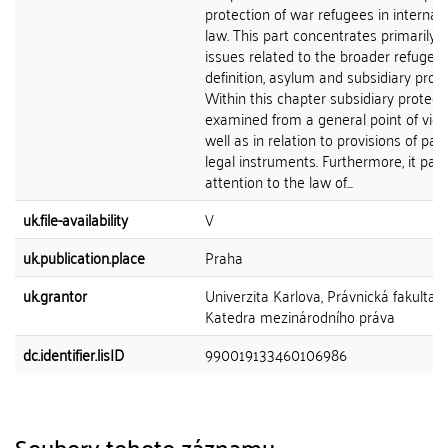
protection of war refugees in internat
law. This part concentrates primarily 
issues related to the broader refugee
definition, asylum and subsidiary prote
Within this chapter subsidiary protecti
examined from a general point of view
well as in relation to provisions of part
legal instruments. Furthermore, it pay
attention to the law of...
uk.file-availability
V
uk.publication.place
Praha
uk.grantor
Univerzita Karlova, Právnická fakulta,
Katedra mezinárodního práva
dc.identifier.lisID
990019133460106986
Soubory tohoto záznamu