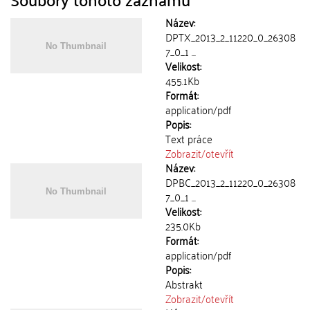
Název:
DPTX_2013_2_11220_0_26308
7_0_1 ...
Velikost:
455.1Kb
Formát:
application/pdf
Popis:
Text práce
Zobrazit/
otevřít
Název:
DPBC_2013_2_11220_0_26308
7_0_1 ...
Velikost:
235.0Kb
Formát:
application/pdf
Popis:
Abstrakt
Zobrazit/
otevřít