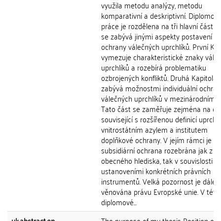
využila metodu analýzy, metodu
komparativní a deskriptivní. Diplomov
práce je rozdělena na tři hlavní části,
se zabývá jinými aspekty postavení a
ochrany válečných uprchlíků. První Kap
vymezuje charakteristické znaky vále
uprchlíků a rozebírá problematiku
ozbrojených konfliktů. Druhá Kapitola 
zabývá možnostmi individuální ochra
válečných uprchlíků v mezinárodním p
Tato část se zaměřuje zejména na ot
související s rozšířenou definicí uprchlí
vnitrostátním azylem a institutem
doplňkové ochrany. V jejím rámci je
subsidiární ochrana rozebrána jak z
obecného hlediska, tak v souvislosti s
ustanoveními konkrétních právních
instrumentů. Velká pozornost je dále
věnována právu Evropské unie. V této 
diplomové...
uk.abstract.en
The purpose of my thesis Position of 