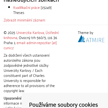
Kvalifikační práce
[15249]
Theses
Zobrazit minimální záznam
© 2025
Univerzita Karlova
,
Ústřední
Theme by
knihovna
, Ovocný trh 560/5, 116 36
Praha 1;
email: admin-repozitar [at]
cuni.cz
Za dodržení všech ustanovení
autorského zákona jsou
zodpovědné jednotlivé složky
Univerzity Karlovy. / Each
constituent part of Charles
University is responsible for
adherence to all provisions of the
copyright law.
Upozornění / Notice:
Získané
Používáme soubory cookies
informace nemohou být použity k