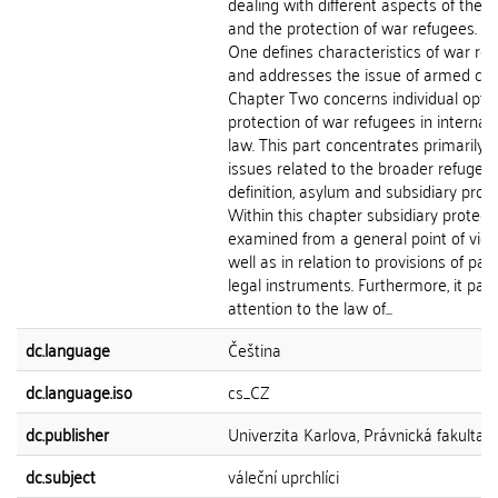
dealing with different aspects of the p
and the protection of war refugees. C
One defines characteristics of war re
and addresses the issue of armed conf
Chapter Two concerns individual optio
protection of war refugees in internat
law. This part concentrates primarily 
issues related to the broader refugee
definition, asylum and subsidiary prote
Within this chapter subsidiary protecti
examined from a general point of view
well as in relation to provisions of part
legal instruments. Furthermore, it pay
attention to the law of...
dc.language
Čeština
dc.language.iso
cs_CZ
dc.publisher
Univerzita Karlova, Právnická fakulta
dc.subject
váleční uprchlíci