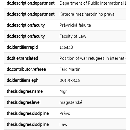
dc.description.department
Department of Public International L
dc.description.department
Katedra mezinárodního práva
dc.description.faculty
Právnická fakulta
dc.description.faculty
Faculty of Law
dc.identifier.repId
146448
dc.title.translated
Position of war refugees in internation
dc.contributor.referee
Faix, Martin
dc.identifier.aleph
001913346
thesis.degree.name
Mgr.
thesis.degree.level
magisterské
thesis.degree.discipline
Právo
thesis.degree.discipline
Law