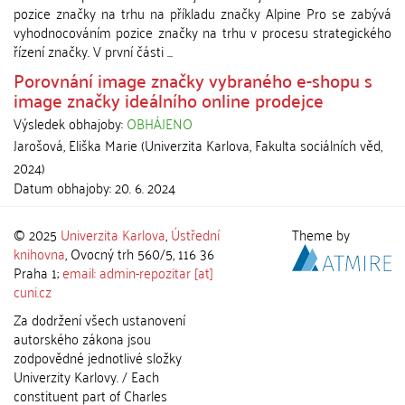
pozice značky na trhu na příkladu značky Alpine Pro se zabývá
vyhodnocováním pozice značky na trhu v procesu strategického
řízení značky. V první části ...
Porovnání image značky vybraného e-shopu s
image značky ideálního online prodejce
Výsledek obhajoby:
OBHÁJENO
Jarošová, Eliška Marie
(
Univerzita Karlova, Fakulta sociálních věd
,
2024
)
Datum obhajoby:
20. 6. 2024
© 2025
Univerzita Karlova
,
Ústřední
Theme by
knihovna
, Ovocný trh 560/5, 116 36
Praha 1;
email: admin-repozitar [at]
cuni.cz
Za dodržení všech ustanovení
autorského zákona jsou
zodpovědné jednotlivé složky
Univerzity Karlovy. / Each
constituent part of Charles