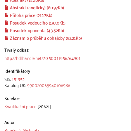
Abstrakt (anglicky) (80.97Kb)
Příloha práce (212.7Kb)
Posudek vedoucího (197.0Kb)
Posudek oponenta (43.52Kb)
Záznam o průběhu obhajoby (52.21Kb)
Trvalý odkaz
http://hdl.handle.net/20.500.11956/64901
Identifikátory
SIS:
151952
Katalog UK:
990020065940106986
Kolekce
Kvalifikační práce
[20621]
Autor
Renčová, Michaela