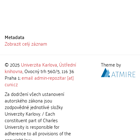
Metadata
Zobrazit celý záznam
© 2025
Univerzita Karlova
,
Ústřední
Theme by
knihovna
, Ovocný trh 560/5, 116 36
Praha 1;
email: admin-repozitar [at]
cuni.cz
Za dodržení všech ustanovení
autorského zákona jsou
zodpovědné jednotlivé složky
Univerzity Karlovy. / Each
constituent part of Charles
University is responsible for
adherence to all provisions of the
copyright law.