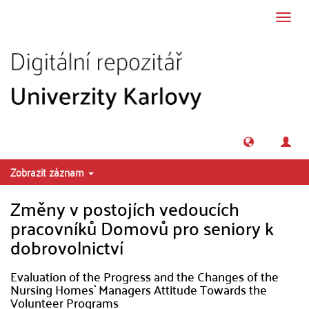
Přeskočit na obsah
Přepn
navig
Zobrazit záznam
Změny v postojích vedoucích
pracovníků Domovů pro seniory k
dobrovolnictví
Evaluation of the Progress and the Changes of the
Nursing Homes` Managers Attitude Towards the
Volunteer Programs