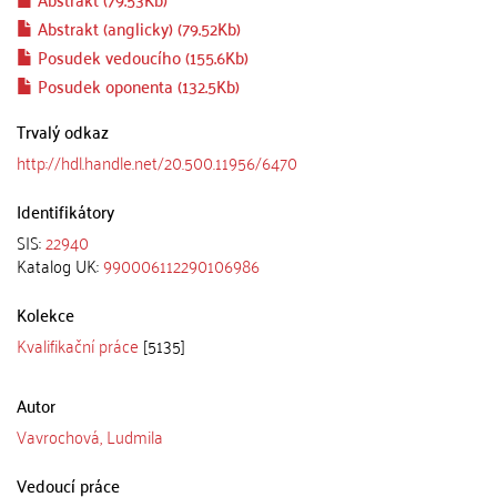
Abstrakt (anglicky) (79.52Kb)
Posudek vedoucího (155.6Kb)
Posudek oponenta (132.5Kb)
Trvalý odkaz
http://hdl.handle.net/20.500.11956/6470
Identifikátory
SIS:
22940
Katalog UK:
990006112290106986
Kolekce
Kvalifikační práce
[5135]
Autor
Vavrochová, Ludmila
Vedoucí práce