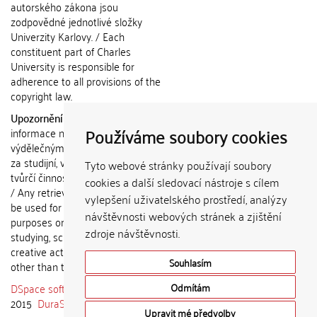
autorského zákona jsou
zodpovědné jednotlivé složky
Univerzity Karlovy. / Each
constituent part of Charles
University is responsible for
adherence to all provisions of the
copyright law.
Upozornění / Notice:
Získané
Používáme soubory cookies
informace nemohou být použity k
výdělečným účelům nebo vydávány
za studijní, vědeckou nebo jinou
Tyto webové stránky používají soubory
tvůrčí činnost jiné osoby než autora.
cookies a další sledovací nástroje s cílem
/ Any retrieved information shall not
vylepšení uživatelského prostředí, analýzy
be used for any commercial
návštěvnosti webových stránek a zjištění
purposes or claimed as results of
zdroje návštěvnosti.
studying, scientific or any other
creative activities of any person
Souhlasím
other than the author.
DSpace software
copyright © 2002-
Odmítám
2015
DuraSpace
Upravit mé předvolby