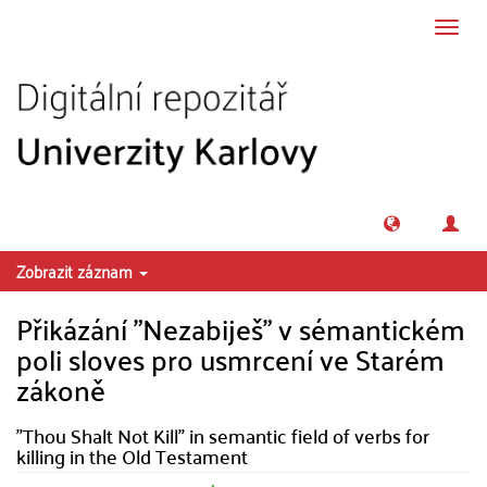
Přeskočit na obsah
Přepn
navig
Zobrazit záznam
Přikázání "Nezabiješ" v sémantickém
poli sloves pro usmrcení ve Starém
zákoně
"Thou Shalt Not Kill" in semantic field of verbs for
killing in the Old Testament