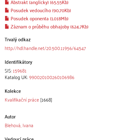
Abstrakt (anglicky) (65.55Kb)
Posudek vedoucího (90.70Kb)
Posudek oponenta (1.018Mb)
Záznam o průběhu obhajoby (624.7Kb)
Trvalý odkaz
http://hdl.handle.net/20.500.11956/64547
Identifikátory
SIS:
159681
Katalog UK:
990020100260106986
Kolekce
Kvalifikační práce
[1668]
Autor
Blehová, Ivana
Vedoucí práce