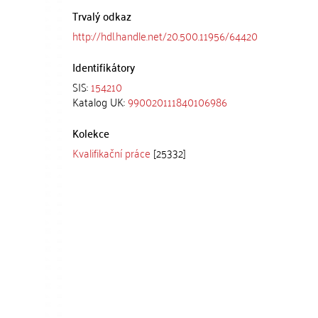
Trvalý odkaz
http://hdl.handle.net/20.500.11956/64420
Identifikátory
SIS:
154210
Katalog UK:
990020111840106986
Kolekce
Kvalifikační práce
[25332]