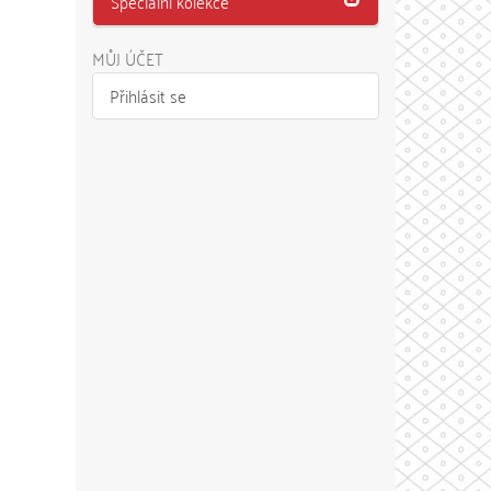
Speciální kolekce
MŮJ ÚČET
Přihlásit se