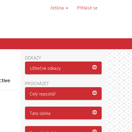
čeština
Přihlásit se
ODKAZY
Užitečné odkazy
ctive
PROCHÁZET
Celý repozitář
Tato sbírka