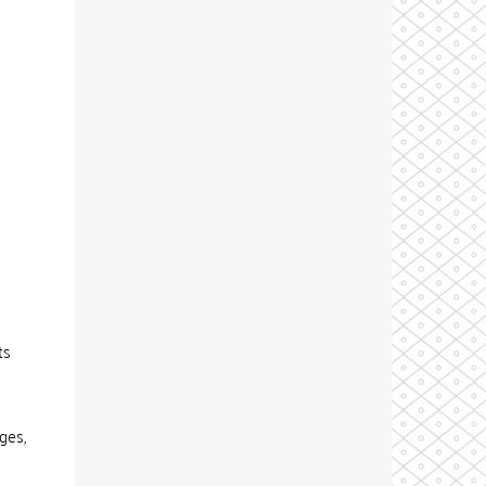
ts
ges,