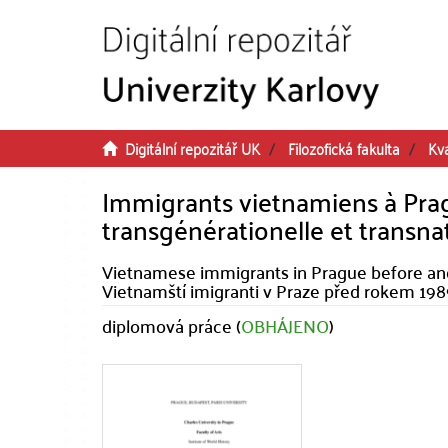
Přeskočit na obsah
Digitální repozitář UK
Filozofická fakulta
Kva
Immigrants vietnamiens à Prag
transgénérationelle et transna
Vietnamese immigrants in Prague before and 
Vietnamští imigranti v Praze před rokem 198
diplomová práce (
OBHÁJENO
)