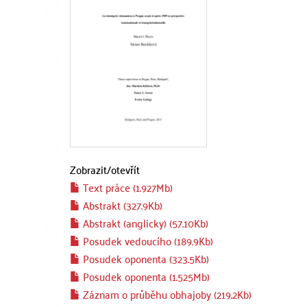
Zobrazit/
otevřít
Text práce (1.927Mb)
Abstrakt (327.9Kb)
Abstrakt (anglicky) (57.10Kb)
Posudek vedoucího (189.9Kb)
Posudek oponenta (323.5Kb)
Posudek oponenta (1.525Mb)
Záznam o průběhu obhajoby (219.2Kb)