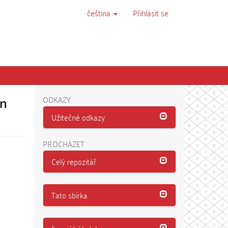
čeština
Přihlásit se
in
ODKAZY
Užitečné odkazy
PROCHÁZET
Celý repozitář
Tato sbírka