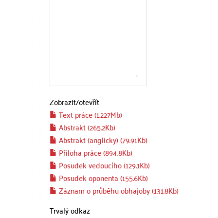
Zobrazit/
otevřít
Text práce (1.227Mb)
Abstrakt (265.2Kb)
Abstrakt (anglicky) (79.91Kb)
Příloha práce (894.8Kb)
Posudek vedoucího (129.1Kb)
Posudek oponenta (155.6Kb)
Záznam o průběhu obhajoby (131.8Kb)
Trvalý odkaz