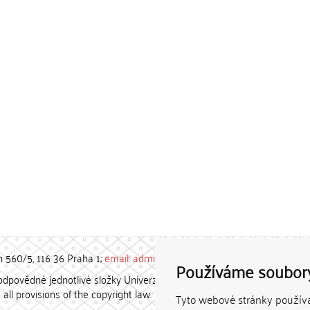
h 560/5, 116 36 Praha 1;
email: admin-repozitar [at] cuni.cz
Používáme soubor
povědné jednotlivé složky Univerzity Karlovy. / Each constituent
all provisions of the copyright law.
Tyto webové stránky používaj