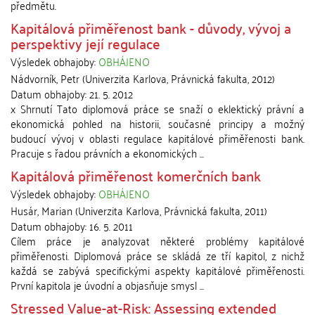
předmětu.
Kapitálová přiměřenost bank - důvody, vývoj a
perspektivy její regulace
Výsledek obhajoby:
OBHÁJENO
Nádvorník, Petr
(
Univerzita Karlova, Právnická fakulta
,
2012
)
Datum obhajoby:
21. 5. 2012
x Shrnutí Tato diplomová práce se snaží o eklektický právní a
ekonomická pohled na historii, současné principy a možný
budoucí vývoj v oblasti regulace kapitálové přiměřenosti bank.
Pracuje s řadou právních a ekonomických ...
Kapitálová přiměřenost komerčních bank
Výsledek obhajoby:
OBHÁJENO
Husár, Marian
(
Univerzita Karlova, Právnická fakulta
,
2011
)
Datum obhajoby:
16. 5. 2011
Cílem práce je analyzovat některé problémy kapitálové
přiměřenosti. Diplomová práce se skládá ze tří kapitol, z nichž
každá se zabývá specifickými aspekty kapitálové přiměřenosti.
První kapitola je úvodní a objasňuje smysl ...
Stressed Value-at-Risk: Assessing extended