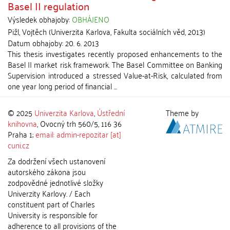
Basel II regulation
Výsledek obhajoby:
OBHÁJENO
Pižl, Vojtěch
(
Univerzita Karlova, Fakulta sociálních věd
,
2013
)
Datum obhajoby:
20. 6. 2013
This thesis investigates recently proposed enhancements to the
Basel II market risk framework. The Basel Committee on Banking
Supervision introduced a stressed Value-at-Risk, calculated from
one year long period of financial ...
© 2025
Univerzita Karlova
,
Ústřední
Theme by
knihovna
, Ovocný trh 560/5, 116 36
Praha 1;
email: admin-repozitar [at]
cuni.cz
Za dodržení všech ustanovení
autorského zákona jsou
zodpovědné jednotlivé složky
Univerzity Karlovy. / Each
constituent part of Charles
University is responsible for
adherence to all provisions of the