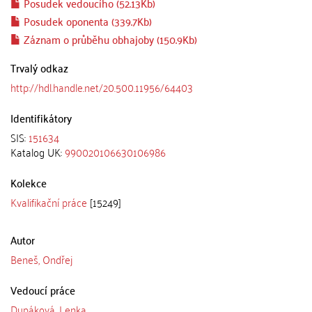
Posudek vedoucího (52.13Kb)
Posudek oponenta (339.7Kb)
Záznam o průběhu obhajoby (150.9Kb)
Trvalý odkaz
http://hdl.handle.net/20.500.11956/64403
Identifikátory
SIS:
151634
Katalog UK:
990020106630106986
Kolekce
Kvalifikační práce
[15249]
Autor
Beneš, Ondřej
Vedoucí práce
Dupáková, Lenka