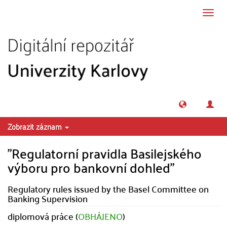
Přeskočit na obsah
Přepn
navig
Zobrazit záznam
"Regulatorní pravidla Basilejského
výboru pro bankovní dohled"
Regulatory rules issued by the Basel Committee on
Banking Supervision
diplomová práce (
OBHÁJENO
)