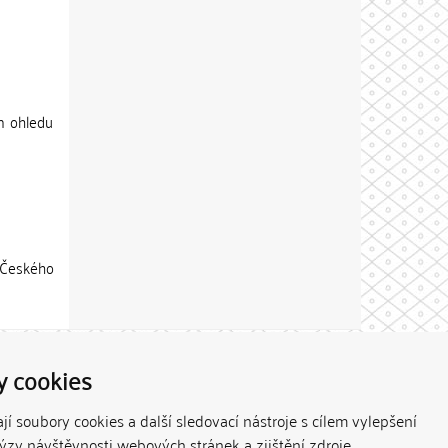
m ohledu
 Českého
Theme by
y cookies
í soubory cookies a další sledovací nástroje s cílem vylepšení
lýzy návštěvnosti webových stránek a zjištění zdroje