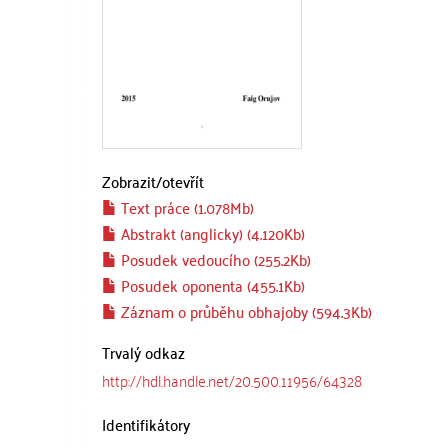
Zobrazit/
otevřít
Text práce (1.078Mb)
Abstrakt (anglicky) (4.120Kb)
Posudek vedoucího (255.2Kb)
Posudek oponenta (455.1Kb)
Záznam o průběhu obhajoby (594.3Kb)
Trvalý odkaz
http://hdl.handle.net/20.500.11956/64328
Identifikátory