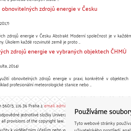
 obnovitelných zdrojů energie v Česku
2017
)
ných zdrojů energie v Česku Abstrakt Moderní společnost je v každé
y. Úkolem každé rozvinuté země je proto ...
ných zdrojů energie ve vybraných objektech ČHMÚ
ulta
,
2014
)
žití obnovitelných zdrojů energie v praxi, konkrétně v objektech
lad profesionální meteorologické stanice nebo ...
h 560/5, 116 36 Praha 1;
email: admin-repozitar [at] cuni.cz
Používáme soubor
povědné jednotlivé složky Univerzity Karlovy. / Each constituent
all provisions of the copyright law.
Tyto webové stránky používaj
užity k výdělečným účelům nebo vydávány za studijní, vědeckou
uživatelského prostředí, ana