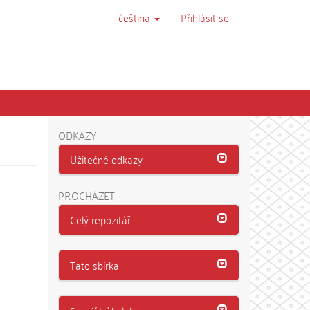
čeština
Přihlásit se
ODKAZY
Užitečné odkazy
PROCHÁZET
Celý repozitář
Tato sbírka