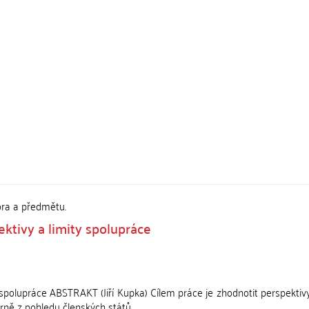
ora a předmětu.
ektivy a limity spolupráce
 spolupráce ABSTRAKT (Jiří Kupka) Cílem práce je zhodnotit perspektivy
ně z pohledu členských států. ...