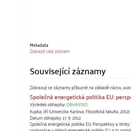
Metadata
Zobrazit celý záznam
Související záznamy
Zobrazují se záznamy příbuzné na základě názvu, aut
Společná energetická politika EU: persp
Výsledek obhajoby:
OBHÁJENO
Kupka, Jiří
(
Univerzita Karlova, Filozofická fakulta
,
2012
)
Datum obhajoby:
17. 9. 2012
Společná energetická politika EU: Perspektivy a limity
spolupráce v oblasti energetické politiky EU a to primár