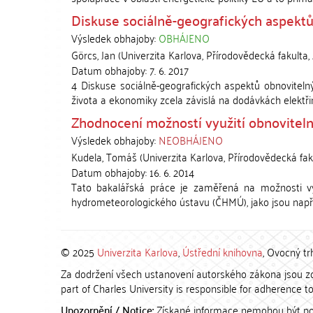
Diskuse sociálně-geografických aspektů
Výsledek obhajoby:
OBHÁJENO
Görcs, Jan
(
Univerzita Karlova, Přírodovědecká fakulta
,
Datum obhajoby:
7. 6. 2017
4 Diskuse sociálně-geografických aspektů obnovitel
života a ekonomiky zcela závislá na dodávkách elektřin
Zhodnocení možností využití obnovitel
Výsledek obhajoby:
NEOBHÁJENO
Kudela, Tomáš
(
Univerzita Karlova, Přírodovědecká fak
Datum obhajoby:
16. 6. 2014
Tato bakalářská práce je zaměřená na možnosti vyu
hydrometeorologického ústavu (ČHMÚ), jako jsou napřík
© 2025
Univerzita Karlova
,
Ústřední knihovna
, Ovocný tr
Za dodržení všech ustanovení autorského zákona jsou zod
part of Charles University is responsible for adherence to 
Upozornění / Notice:
Získané informace nemohou být po