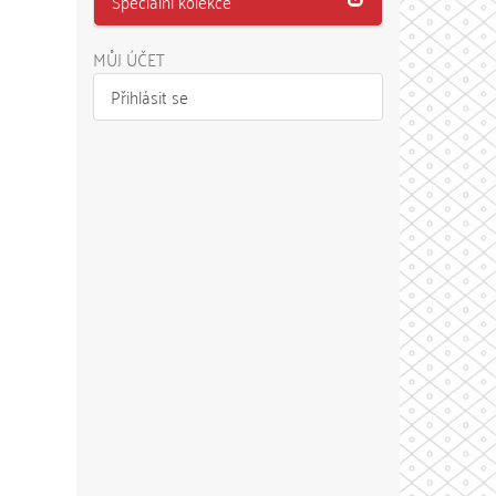
Speciální kolekce
MŮJ ÚČET
Přihlásit se