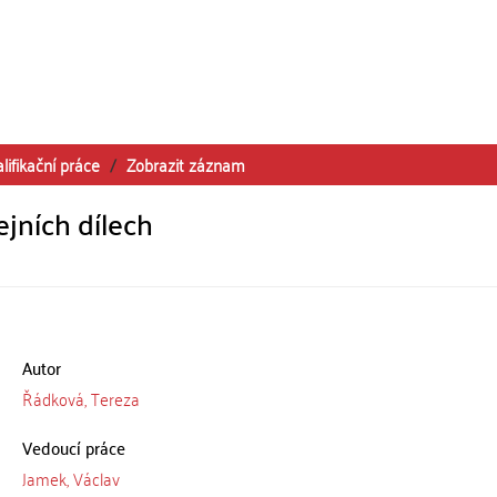
lifikační práce
Zobrazit záznam
jních dílech
Autor
Řádková, Tereza
Vedoucí práce
Jamek, Václav