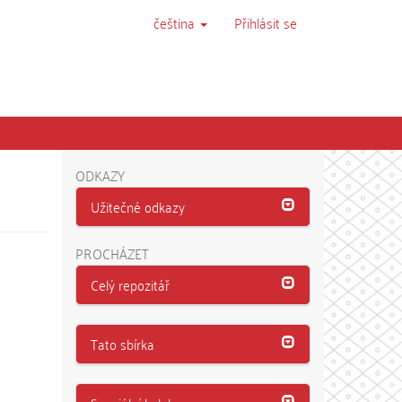
čeština
Přihlásit se
ODKAZY
Užitečné odkazy
PROCHÁZET
Celý repozitář
Tato sbírka