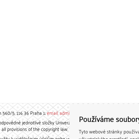
h 560/5, 116 36 Praha 1;
email: admin-repozitar [at] cuni.cz
Používáme soubor
povědné jednotlivé složky Univerzity Karlovy. / Each constituent
all provisions of the copyright law.
Tyto webové stránky používaj
užity k výdělečným účelům nebo vydávány za studijní, vědeckou
uživatelského prostředí, ana