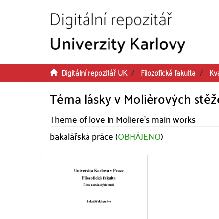
Přeskočit na obsah
Digitální repozitář UK
Filozofická fakulta
Kva
Téma lásky v Molièrových stěže
Theme of love in Moliere's main works
bakalářská práce (
OBHÁJENO
)