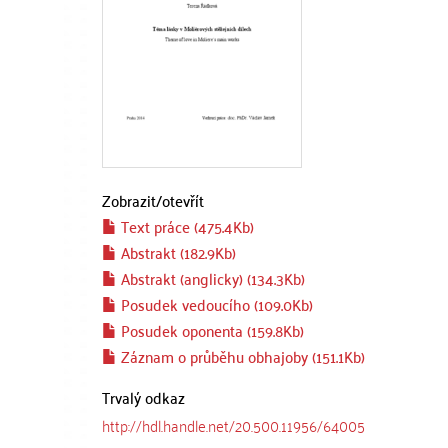
Zobrazit/
otevřít
Text práce (475.4Kb)
Abstrakt (182.9Kb)
Abstrakt (anglicky) (134.3Kb)
Posudek vedoucího (109.0Kb)
Posudek oponenta (159.8Kb)
Záznam o průběhu obhajoby (151.1Kb)
Trvalý odkaz
http://hdl.handle.net/20.500.11956/64005