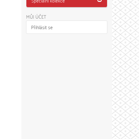
Speciální kolekce
MŮJ ÚČET
Přihlásit se