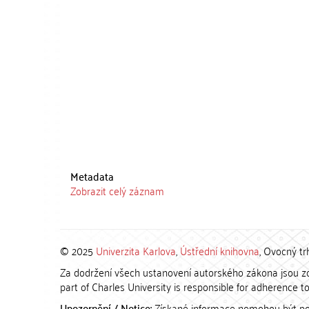
Metadata
Zobrazit celý záznam
© 2025
Univerzita Karlova
,
Ústřední knihovna
, Ovocný tr
Za dodržení všech ustanovení autorského zákona jsou zod
part of Charles University is responsible for adherence to 
Upozornění / Notice:
Získané informace nemohou být po