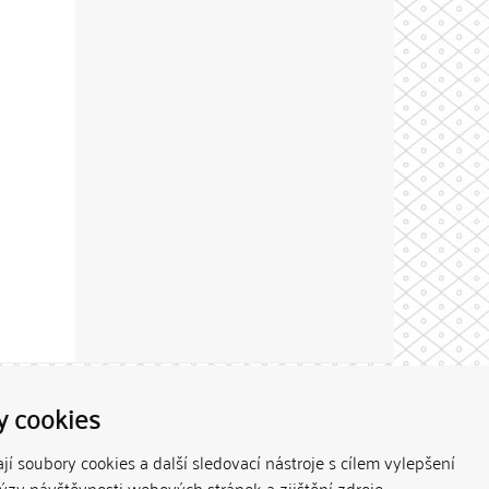
Theme by
y cookies
í soubory cookies a další sledovací nástroje s cílem vylepšení
lýzy návštěvnosti webových stránek a zjištění zdroje