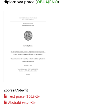
diplomová práce (
OBHÁJENO
)
Zobrazit/
otevřít
Text práce (802.6Kb)
Abstrakt (51.79Kb)