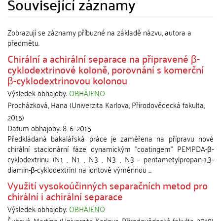
Související záznamy
Zobrazují se záznamy příbuzné na základě názvu, autora a
předmětu.
Chirální a achirální separace na připravené β-
cyklodextrinové koloně, porovnání s komerční
β-cyklodextrinovou kolonou
Výsledek obhajoby:
OBHÁJENO
Procházková, Hana
(
Univerzita Karlova, Přírodovědecká fakulta
,
2015
)
Datum obhajoby:
8. 6. 2015
Předkládaná bakalářská práce je zaměřena na přípravu nové
chirální stacionární fáze dynamickým "coatingem" PEMPDA-β-
cyklodextrinu (N1 , N1 , N3 , N3 , N3 - pentametylpropan-1,3-
diamin-β-cyklodextrin) na iontově výměnnou ...
Využití vysokoúčinných separačních metod pro
chirální i achirální separace
Výsledek obhajoby:
OBHÁJENO
Šubová, Martina
(
Univerzita Karlova, Přírodovědecká fakulta
,
2019
)