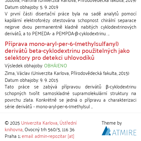
Datum obhajoby:
5. 9. 2019
V první části disertační práce byla na sadě analytů pomocí
kapilární elektroforézy otestována schopnost chirální separace
nejprve dvou permanentně kladně nabitých cyklodextrinových
derivátů, a to PEMEDA- a PEMPDA-β-cyklodextrinu. ...
Příprava mono-aryl-per-6-(methylsulfanyl)
derivátů beta-cyklodextrinu použitelných jako
selektory pro detekci uhlovodíků
Výsledek obhajoby:
OBHÁJENO
Zima, Václav
(
Univerzita Karlova, Přírodovědecká fakulta
,
2015
)
Datum obhajoby:
9. 9. 2015
Tato práce se zabývá přípravou derivátů β-cyklodextrinu
schopných tvořit samoskladné supramolekulární struktury na
povrchu zlata. Konkrétně se jedná o přípravu a charakterizaci
série derivátů - mono-aryl-per-6-(methylsul ...
© 2025
Univerzita Karlova
,
Ústřední
Theme by
knihovna
, Ovocný trh 560/5, 116 36
Praha 1;
email: admin-repozitar [at]