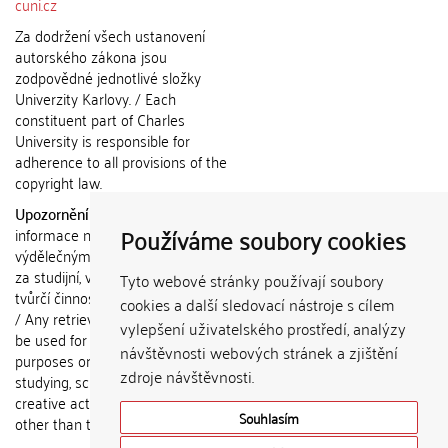
cuni.cz
Za dodržení všech ustanovení
autorského zákona jsou
zodpovědné jednotlivé složky
Univerzity Karlovy. / Each
constituent part of Charles
University is responsible for
adherence to all provisions of the
copyright law.
Upozornění / Notice:
Získané
Používáme soubory cookies
informace nemohou být použity k
výdělečným účelům nebo vydávány
za studijní, vědeckou nebo jinou
Tyto webové stránky používají soubory
tvůrčí činnost jiné osoby než autora.
cookies a další sledovací nástroje s cílem
/ Any retrieved information shall not
vylepšení uživatelského prostředí, analýzy
be used for any commercial
návštěvnosti webových stránek a zjištění
purposes or claimed as results of
zdroje návštěvnosti.
studying, scientific or any other
creative activities of any person
Souhlasím
other than the author.