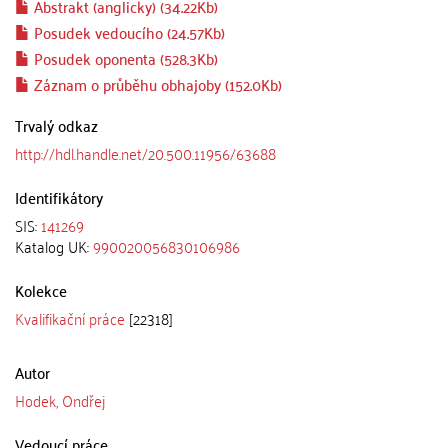
Abstrakt (anglicky) (34.22Kb)
Posudek vedoucího (24.57Kb)
Posudek oponenta (528.3Kb)
Záznam o průběhu obhajoby (152.0Kb)
Trvalý odkaz
http://hdl.handle.net/20.500.11956/63688
Identifikátory
SIS:
141269
Katalog UK:
990020056830106986
Kolekce
Kvalifikační práce
[22318]
Autor
Hodek, Ondřej
Vedoucí práce