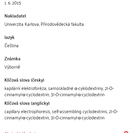
1. 6. 2015
Nakladatel
Univerzita Karlova, Přírodovědecká fakulta
Jazyk
Čeština
Známka
Výborně
Klíčová slova (česky)
kapilární elektroforéza, samoskladné α-cyklodextriny, 2I-O-
cinnamyl-α-cyclodextrin, 3I-O-cinnamyl-α-cyclodextrin
Klíčová slova (anglicky)
capillary electrophoresis, self-assembling cyclodextrins, 2I-O-
cinnamyl-α-cyclodextrin, 3I-O-cinnamyl-α-cyclodextrin