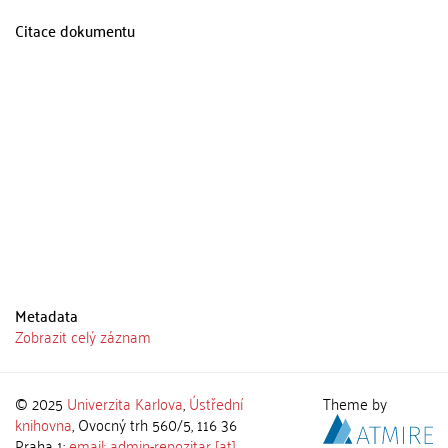
Citace dokumentu
Metadata
Zobrazit celý záznam
© 2025
Univerzita Karlova
,
Ústřední
Theme by
knihovna
, Ovocný trh 560/5, 116 36
Praha 1;
email: admin-repozitar [at]