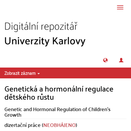
Přeskočit na obsah
Přepn
navig
Zobrazit záznam
Genetická a hormonální regulace
dětského růstu
Genetic and Hormonal Regulation of Children's
Growth
dizertační práce (
NEOBHÁJENO
)