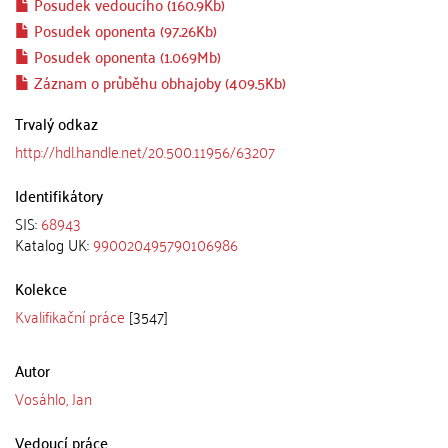
Posudek vedoucího (160.9Kb)
Posudek oponenta (97.26Kb)
Posudek oponenta (1.069Mb)
Záznam o průběhu obhajoby (409.5Kb)
Trvalý odkaz
http://hdl.handle.net/20.500.11956/63207
Identifikátory
SIS:
68943
Katalog UK:
990020495790106986
Kolekce
Kvalifikační práce
[3547]
Autor
Vosáhlo, Jan
Vedoucí práce