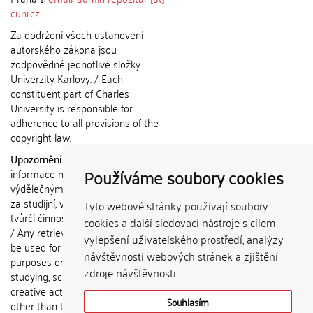
cuni.cz
Za dodržení všech ustanovení
autorského zákona jsou
zodpovědné jednotlivé složky
Univerzity Karlovy. / Each
constituent part of Charles
University is responsible for
adherence to all provisions of the
copyright law.
Upozornění / Notice:
Získané
Používáme soubory cookies
informace nemohou být použity k
výdělečným účelům nebo vydávány
za studijní, vědeckou nebo jinou
Tyto webové stránky používají soubory
tvůrčí činnost jiné osoby než autora.
cookies a další sledovací nástroje s cílem
/ Any retrieved information shall not
vylepšení uživatelského prostředí, analýzy
be used for any commercial
návštěvnosti webových stránek a zjištění
purposes or claimed as results of
zdroje návštěvnosti.
studying, scientific or any other
creative activities of any person
Souhlasím
other than the author.