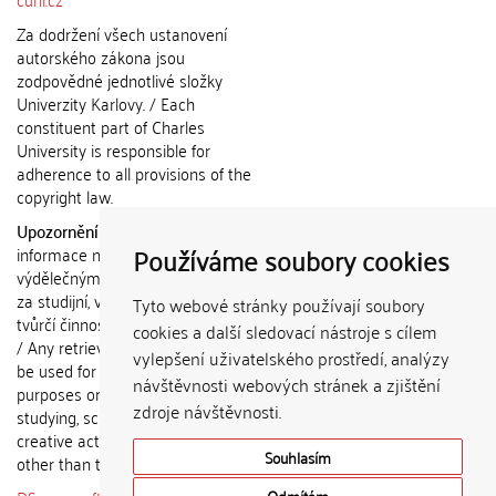
Za dodržení všech ustanovení
autorského zákona jsou
zodpovědné jednotlivé složky
Univerzity Karlovy. / Each
constituent part of Charles
University is responsible for
adherence to all provisions of the
copyright law.
Upozornění / Notice:
Získané
Používáme soubory cookies
informace nemohou být použity k
výdělečným účelům nebo vydávány
za studijní, vědeckou nebo jinou
Tyto webové stránky používají soubory
tvůrčí činnost jiné osoby než autora.
cookies a další sledovací nástroje s cílem
/ Any retrieved information shall not
vylepšení uživatelského prostředí, analýzy
be used for any commercial
návštěvnosti webových stránek a zjištění
purposes or claimed as results of
zdroje návštěvnosti.
studying, scientific or any other
creative activities of any person
Souhlasím
other than the author.
Odmítám