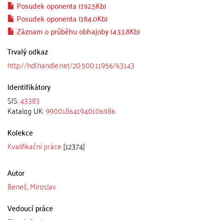
Posudek oponenta (192.5Kb)
Posudek oponenta (184.0Kb)
Záznam o průběhu obhajoby (433.8Kb)
Trvalý odkaz
http://hdl.handle.net/20.500.11956/63143
Identifikátory
SIS:
43383
Katalog UK:
990018641940106986
Kolekce
Kvalifikační práce
[12374]
Autor
Beneš, Miroslav
Vedoucí práce