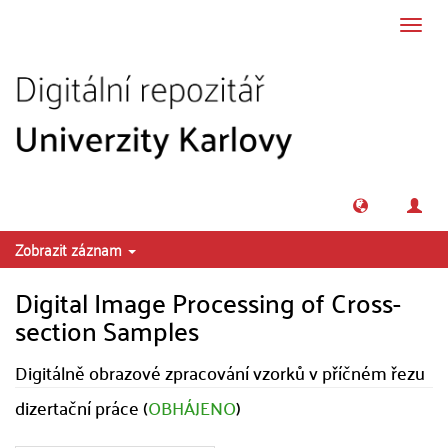
Přeskočit na obsah
Přepn
navig
Zobrazit záznam
Digital Image Processing of Cross-
section Samples
Digitálně obrazové zpracování vzorků v příčném řezu
dizertační práce (
OBHÁJENO
)