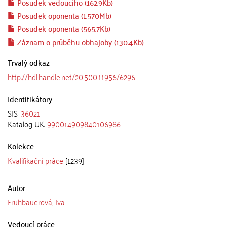
Posudek vedoucího (162.9Kb)
Posudek oponenta (1.570Mb)
Posudek oponenta (565.7Kb)
Záznam o průběhu obhajoby (130.4Kb)
Trvalý odkaz
http://hdl.handle.net/20.500.11956/6296
Identifikátory
SIS:
36021
Katalog UK:
990014909840106986
Kolekce
Kvalifikační práce
[1239]
Autor
Frühbauerová, Iva
Vedoucí práce