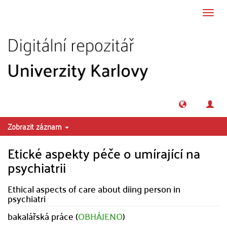
Přeskočit na obsah
Přepn
navig
Zobrazit záznam
Etické aspekty péče o umírající na
psychiatrii
Ethical aspects of care about diing person in
psychiatri
bakalářská práce (
OBHÁJENO
)