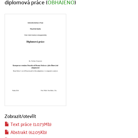
diplomová práce (
OBHÁJENO
)
Zobrazit/
otevřít
Text práce (1.073Mb)
Abstrakt (62.05Kb)