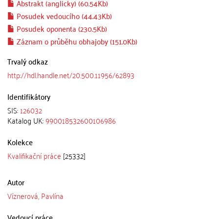
Abstrakt (anglicky) (60.54Kb)
Posudek vedoucího (44.43Kb)
Posudek oponenta (230.5Kb)
Záznam o průběhu obhajoby (151.0Kb)
Trvalý odkaz
http://hdl.handle.net/20.500.11956/62893
Identifikátory
SIS:
126032
Katalog UK:
990018532600106986
Kolekce
Kvalifikační práce
[25332]
Autor
Víznerová, Pavlína
Vedoucí práce