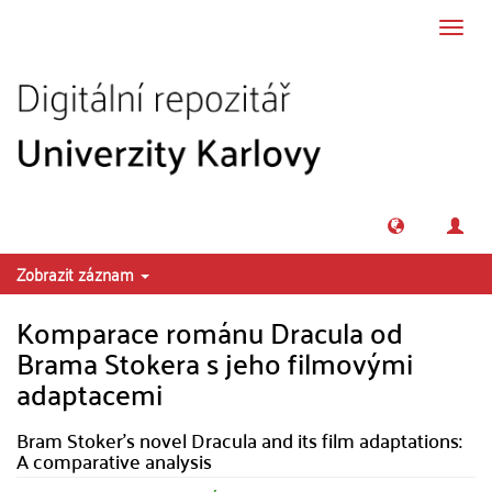
Přeskočit na obsah
Přepn
navig
Zobrazit záznam
Komparace románu Dracula od
Brama Stokera s jeho filmovými
adaptacemi
Bram Stoker's novel Dracula and its film adaptations:
A comparative analysis