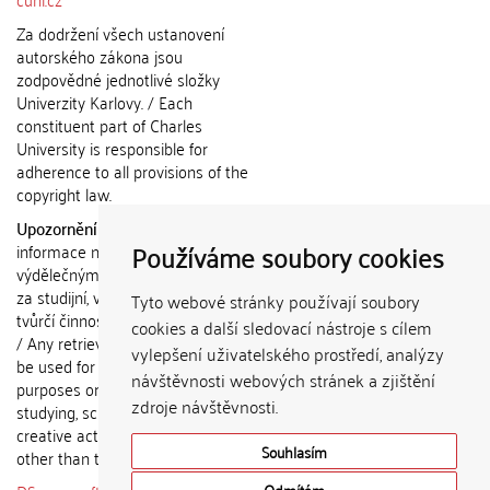
Za dodržení všech ustanovení
autorského zákona jsou
zodpovědné jednotlivé složky
Univerzity Karlovy. / Each
constituent part of Charles
University is responsible for
adherence to all provisions of the
copyright law.
Upozornění / Notice:
Získané
Používáme soubory cookies
informace nemohou být použity k
výdělečným účelům nebo vydávány
za studijní, vědeckou nebo jinou
Tyto webové stránky používají soubory
tvůrčí činnost jiné osoby než autora.
cookies a další sledovací nástroje s cílem
/ Any retrieved information shall not
vylepšení uživatelského prostředí, analýzy
be used for any commercial
návštěvnosti webových stránek a zjištění
purposes or claimed as results of
zdroje návštěvnosti.
studying, scientific or any other
creative activities of any person
Souhlasím
other than the author.
Odmítám