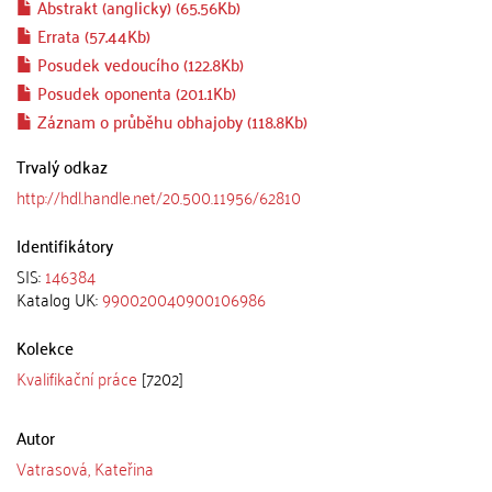
Abstrakt (anglicky) (65.56Kb)
Errata (57.44Kb)
Posudek vedoucího (122.8Kb)
Posudek oponenta (201.1Kb)
Záznam o průběhu obhajoby (118.8Kb)
Trvalý odkaz
http://hdl.handle.net/20.500.11956/62810
Identifikátory
SIS:
146384
Katalog UK:
990020040900106986
Kolekce
Kvalifikační práce
[7202]
Autor
Vatrasová, Kateřina