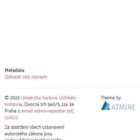
Metadata
Zobrazit celý záznam
© 2025
Univerzita Karlova
,
Ústřední
Theme by
knihovna
, Ovocný trh 560/5, 116 36
Praha 1;
email: admin-repozitar [at]
cuni.cz
Za dodržení všech ustanovení
autorského zákona jsou
zodpovědné jednotlivé složky