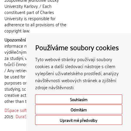
Univerzity Karlovy. / Each
constituent part of Charles
University is responsible for
adherence to all provisions of the
copyright law.
Upozornění / Notice:
Získané
Používáme soubory cookies
informace nemohou být použity k
výdělečným účelům nebo vydávány
za studijní, vědeckou nebo jinou
Tyto webové stránky používají soubory
tvůrčí činnost jiné osoby než autora.
cookies a další sledovací nástroje s cílem
/ Any retrieved information shall not
vylepšení uživatelského prostředí, analýzy
be used for any commercial
návštěvnosti webových stránek a zjištění
purposes or claimed as results of
zdroje návštěvnosti.
studying, scientific or any other
creative activities of any person
Souhlasím
other than the author.
DSpace software
copyright © 2002-
Odmítám
2015
DuraSpace
Upravit mé předvolby