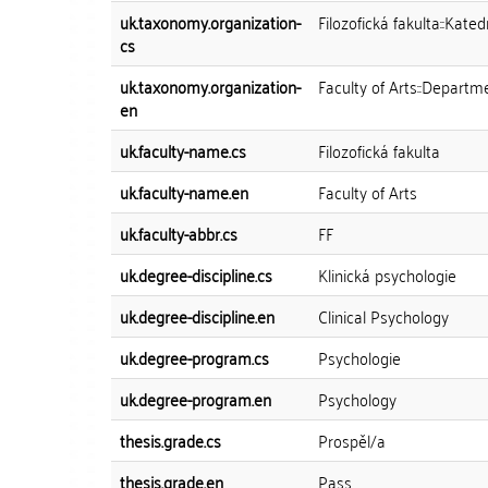
uk.taxonomy.organization-
Filozofická fakulta::Kate
cs
uk.taxonomy.organization-
Faculty of Arts::Departm
en
uk.faculty-name.cs
Filozofická fakulta
uk.faculty-name.en
Faculty of Arts
uk.faculty-abbr.cs
FF
uk.degree-discipline.cs
Klinická psychologie
uk.degree-discipline.en
Clinical Psychology
uk.degree-program.cs
Psychologie
uk.degree-program.en
Psychology
thesis.grade.cs
Prospěl/a
thesis.grade.en
Pass