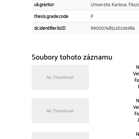
uk.grantor
Univerzita Karlova, Filoz
thesis.grade.code
P
dc.identifier.lisID
990007685120106986
Soubory tohoto záznamu
N
Vel
Fo
N
Vel
Fo
N