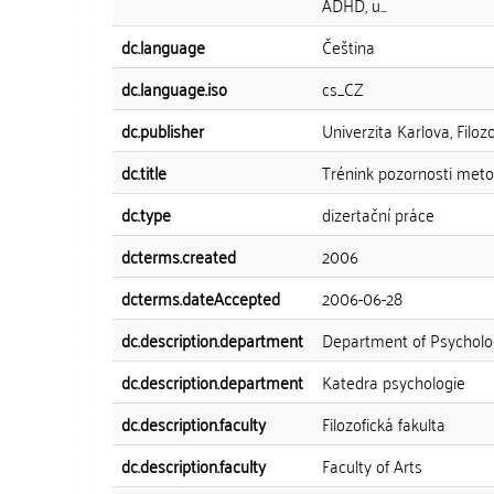
ADHD, u...
dc.language
Čeština
dc.language.iso
cs_CZ
dc.publisher
Univerzita Karlova, Filozo
dc.title
Trénink pozornosti met
dc.type
dizertační práce
dcterms.created
2006
dcterms.dateAccepted
2006-06-28
dc.description.department
Department of Psycholo
dc.description.department
Katedra psychologie
dc.description.faculty
Filozofická fakulta
dc.description.faculty
Faculty of Arts