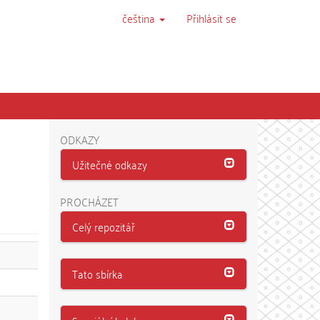
čeština
Přihlásit se
ODKAZY
Užitečné odkazy
PROCHÁZET
Celý repozitář
Tato sbírka