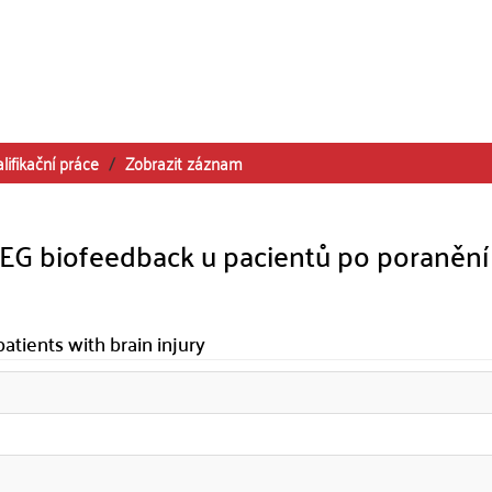
lifikační práce
Zobrazit záznam
EG biofeedback u pacientů po poranění
atients with brain injury