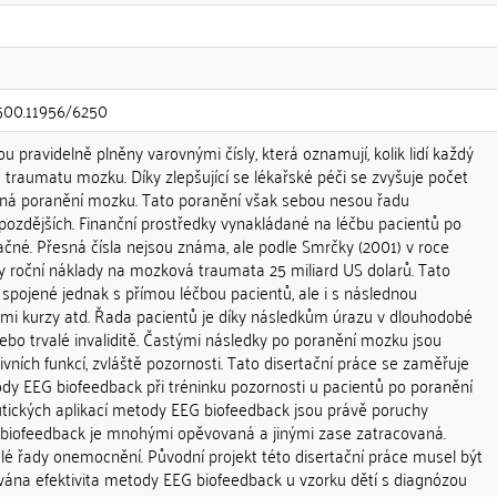
.500.11956/6250
ou pravidelně plněny varovnými čísly, která oznamují, kolik lidí každý
traumatu mozku. Díky zlepšující se lékařské péči se zvyšuje počet
závažná poranění mozku. Tato poranění však sebou nesou řadu
 pozdějších. Finanční prostředky vynakládané na léčbu pacientů po
čné. Přesná čísla nejsou známa, ale podle Smrčky (2001) v roce
y roční náklady na mozková traumata 25 miliard US dolarů. Tato
spojené jednak s přímou léčbou pacientů, ale i s následnou
ačními kurzy atd. Řada pacientů je díky následkům úrazu v dlouhodobé
ebo trvalé invaliditě. Častými následky po poranění mozku jsou
ivních funkcí, zvláště pozornosti. Tato disertační práce se zaměřuje
dy EEG biofeedback při tréninku pozornosti u pacientů po poranění
tických aplikací metody EEG biofeedback jsou právě poruchy
 biofeedback je mnohými opěvovaná a jinými zase zatracovaná.
elé řady onemocnění. Původní projekt této disertační práce musel být
ána efektivita metody EEG biofeedback u vzorku dětí s diagnózou