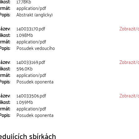
ikost:
17.78Kb
rmát:
application/pdf
Popis:
Abstrakt (anglicky)
ázev:
140033170.pdf
Zobrazit/
ikost:
1.098Mb
rmát:
application/pdf
Popis:
Posudek vedoucího
ázev:
140033169.pdf
Zobrazit/
ikost:
596.0Kb
rmát:
application/pdf
Popis:
Posudek oponenta
ázev:
140033506.pdf
Zobrazit/
ikost:
1.059Mb
rmát:
application/pdf
Popis:
Posudek oponenta
dujících sbírkách