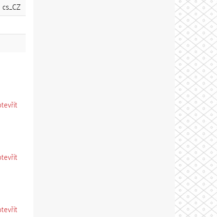
cs_CZ
otevřít
otevřít
otevřít