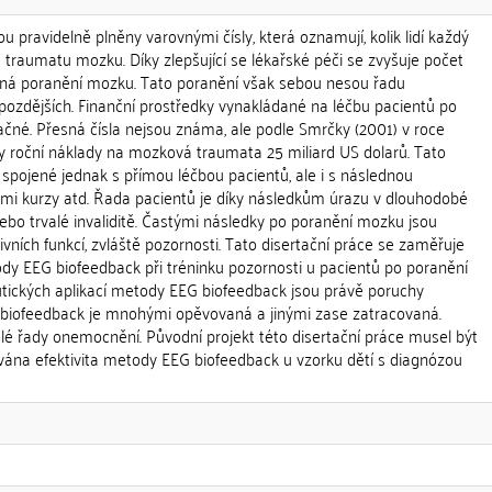
ou pravidelně plněny varovnými čísly, která oznamují, kolik lidí každý
traumatu mozku. Díky zlepšující se lékařské péči se zvyšuje počet
závažná poranění mozku. Tato poranění však sebou nesou řadu
 pozdějších. Finanční prostředky vynakládané na léčbu pacientů po
čné. Přesná čísla nejsou známa, ale podle Smrčky (2001) v roce
y roční náklady na mozková traumata 25 miliard US dolarů. Tato
spojené jednak s přímou léčbou pacientů, ale i s následnou
ačními kurzy atd. Řada pacientů je díky následkům úrazu v dlouhodobé
ebo trvalé invaliditě. Častými následky po poranění mozku jsou
ivních funkcí, zvláště pozornosti. Tato disertační práce se zaměřuje
dy EEG biofeedback při tréninku pozornosti u pacientů po poranění
tických aplikací metody EEG biofeedback jsou právě poruchy
 biofeedback je mnohými opěvovaná a jinými zase zatracovaná.
elé řady onemocnění. Původní projekt této disertační práce musel být
ána efektivita metody EEG biofeedback u vzorku dětí s diagnózou