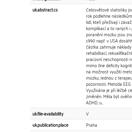
uk.abstract.cs
Celosvětové statistiky js
rok podlehne následkům 
lidí, kteří přežívají i 
komplikací a to raných i
poranění mozku jsou zna
1990 např. v USA dosáhl
částka zahrnuje náklady 
rehabilitací, rekvalifik
pracovní neschopnosti n
mimo Jlne deficity kognit
na možnost využití meto
mozku, Jednou z terapeu
pozornosti. Metoda EEG
Využívána je při léčbě c
změněn. Měla být ověřov
ADHD, u...
uk.file-availability
V
uk.publication.place
Praha