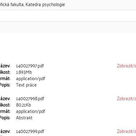
ofická fakulta, Katedra psychologie
ázev:
140027997.pdf
Zobrazit/
ikost:
1.893Mb
rmát:
application/pdf
Popis:
Text práce
ázev:
140027998.pdf
Zobrazit/
ikost:
80.21Kb
rmát:
application/pdf
Popis:
Abstrakt
ázev:
140027999.pdf
Zobrazit/