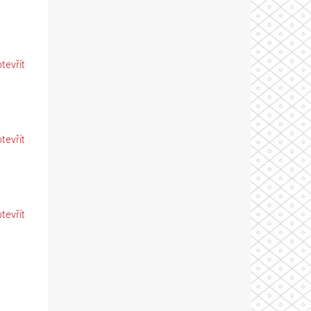
otevřít
otevřít
otevřít