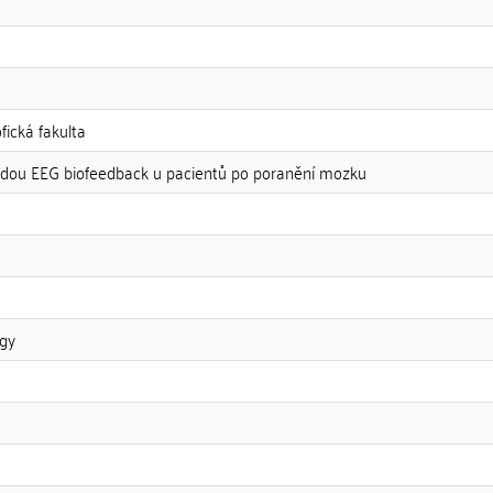
fická fakulta
odou EEG biofeedback u pacientů po poranění mozku
gy