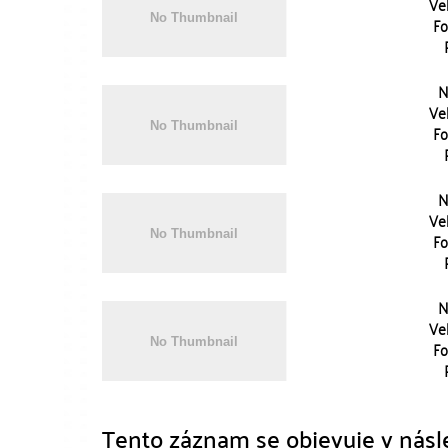
Vel
Fo
N
Vel
Fo
N
Vel
Fo
N
Vel
Fo
Tento záznam se objevuje v násle