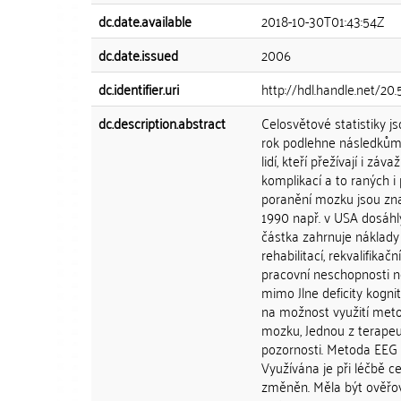
dc.date.available
2018-10-30T01:43:54Z
dc.date.issued
2006
dc.identifier.uri
http://hdl.handle.net/20
dc.description.abstract
Celosvětové statistiky js
rok podlehne následkům 
lidí, kteří přežívají i 
komplikací a to raných i
poranění mozku jsou zna
1990 např. v USA dosáhl
částka zahrnuje náklady 
rehabilitací, rekvalifik
pracovní neschopnosti n
mimo Jlne deficity kognit
na možnost využití meto
mozku, Jednou z terapeu
pozornosti. Metoda EEG
Využívána je při léčbě c
změněn. Měla být ověřov