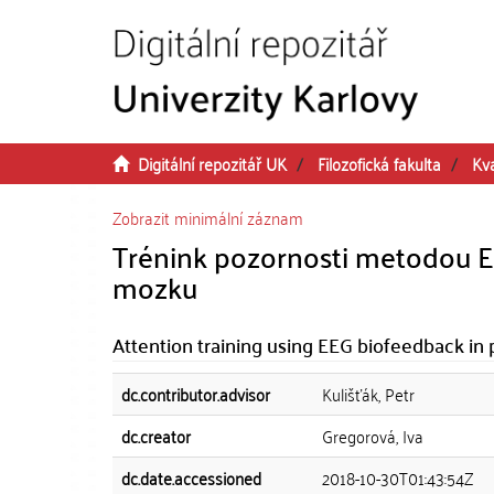
Přeskočit na obsah
Digitální repozitář UK
Filozofická fakulta
Kva
Zobrazit minimální záznam
Trénink pozornosti metodou E
mozku
Attention training using EEG biofeedback in p
dc.contributor.advisor
Kulišťák, Petr
dc.creator
Gregorová, Iva
dc.date.accessioned
2018-10-30T01:43:54Z