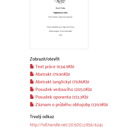
Zobrazit/
otevřít
Text práce (634.9Kb)
Abstrakt (79.90Kb)
Abstrakt (anglicky) (79.86Kb)
Posudek vedoucího (205.0Kb)
Posudek oponenta (151.3Kb)
Záznam o průběhu obhajoby (139.9Kb)
Trvalý odkaz
http://hdl.handle.net/20.500.11956/6241