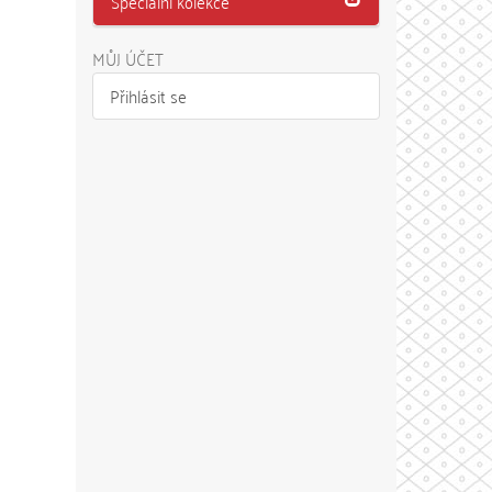
Speciální kolekce
MŮJ ÚČET
Přihlásit se