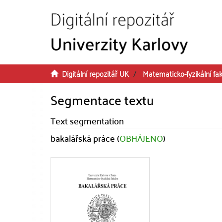
Přeskočit na obsah
Digitální repozitář UK
Matematicko-fyzikální fak
Segmentace textu
Text segmentation
bakalářská práce (
OBHÁJENO
)