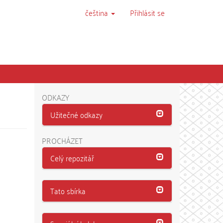
čeština
Přihlásit se
ODKAZY
Užitečné odkazy
PROCHÁZET
Celý repozitář
Tato sbírka