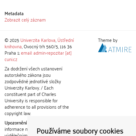
Metadata
Zobrazit celý záznam
© 2025
Univerzita Karlova
,
Ústřední
Theme by
knihovna
, Ovocný trh 560/5, 116 36
Praha 1;
email: admin-repozitar [at]
cuni.cz
Za dodržení všech ustanovení
autorského zákona jsou
zodpovědné jednotlivé složky
Univerzity Karlovy. / Each
constituent part of Charles
University is responsible for
adherence to all provisions of the
copyright law.
Upozornění / Notice:
Získané
Používáme soubory cookies
informace nemohou být použity k
výdělečným účelům nebo vydávány