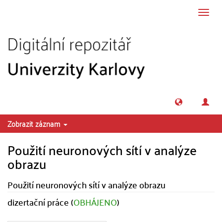
Přeskočit na obsah
Přepn
navig
Zobrazit záznam
Použití neuronových sítí v analýze
obrazu
Použití neuronových sítí v analýze obrazu
dizertační práce (
OBHÁJENO
)