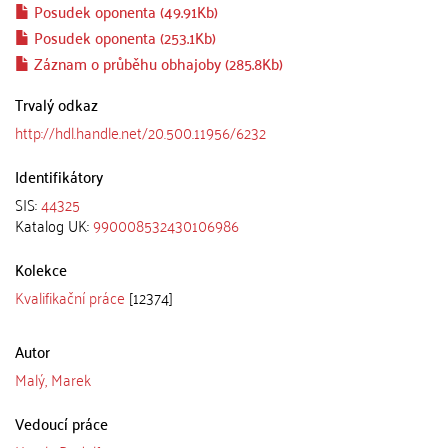
Posudek oponenta (49.91Kb)
Posudek oponenta (253.1Kb)
Záznam o průběhu obhajoby (285.8Kb)
Trvalý odkaz
http://hdl.handle.net/20.500.11956/6232
Identifikátory
SIS:
44325
Katalog UK:
990008532430106986
Kolekce
Kvalifikační práce
[12374]
Autor
Malý, Marek
Vedoucí práce