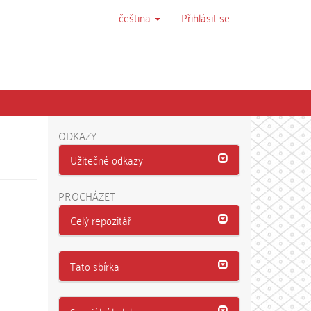
čeština
Přihlásit se
ODKAZY
Užitečné odkazy
PROCHÁZET
Celý repozitář
Tato sbírka