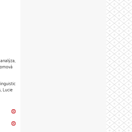
 analýza,
 Lomová
inguistic
s, Lucie