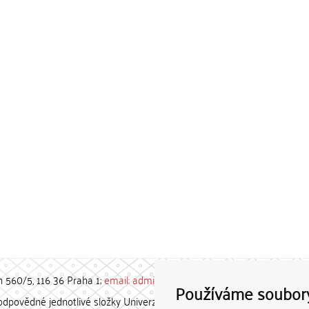
h 560/5, 116 36 Praha 1;
email: admin-repozitar [at] cuni.cz
Používáme soubor
povědné jednotlivé složky Univerzity Karlovy. / Each constituent