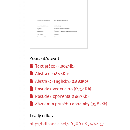
Zobrazit/
otevřít
Text práce (4.802Mb)
Abstrakt (18.95Kb)
Abstrakt (anglicky) (18.82Kb)
Posudek vedoucího (69.54Kb)
Posudek oponenta (146.3Kb)
Záznam o průběhu obhajoby (95.82Kb)
Trvalý odkaz
http://hdl.handle.net/20.500.11956/62157