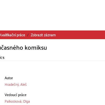
Kvalifikační práce
Zobrazit záznam
současného komiksu
ics
Autor
Hradečný, Aleš
Vedoucí práce
Palkosková, Olga