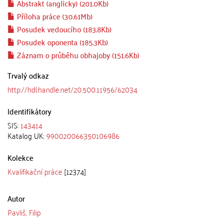
Abstrakt (anglicky) (201.0Kb)
Příloha práce (30.61Mb)
Posudek vedoucího (183.8Kb)
Posudek oponenta (185.3Kb)
Záznam o průběhu obhajoby (151.6Kb)
Trvalý odkaz
http://hdl.handle.net/20.500.11956/62034
Identifikátory
SIS:
143414
Katalog UK:
990020066350106986
Kolekce
Kvalifikační práce
[12374]
Autor
Pavliš, Filip