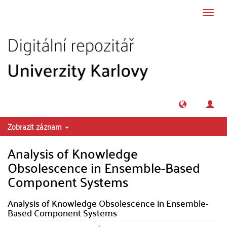
Přeskočit na obsah
Přepn
navig
Zobrazit záznam
Analysis of Knowledge
Obsolescence in Ensemble-Based
Component Systems
Analysis of Knowledge Obsolescence in Ensemble-
Based Component Systems