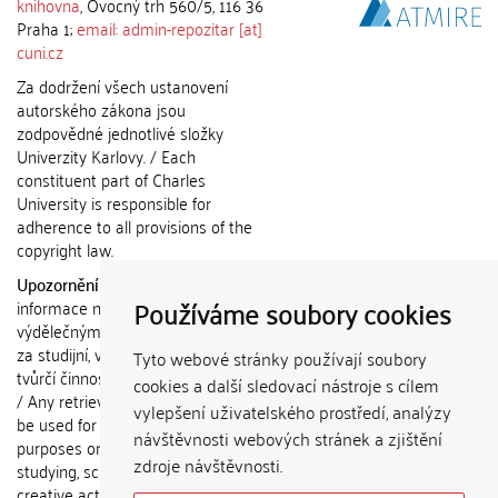
knihovna
, Ovocný trh 560/5, 116 36
Praha 1;
email: admin-repozitar [at]
cuni.cz
Za dodržení všech ustanovení
autorského zákona jsou
zodpovědné jednotlivé složky
Univerzity Karlovy. / Each
constituent part of Charles
University is responsible for
adherence to all provisions of the
copyright law.
Upozornění / Notice:
Získané
Používáme soubory cookies
informace nemohou být použity k
výdělečným účelům nebo vydávány
za studijní, vědeckou nebo jinou
Tyto webové stránky používají soubory
tvůrčí činnost jiné osoby než autora.
cookies a další sledovací nástroje s cílem
/ Any retrieved information shall not
vylepšení uživatelského prostředí, analýzy
be used for any commercial
návštěvnosti webových stránek a zjištění
purposes or claimed as results of
zdroje návštěvnosti.
studying, scientific or any other
creative activities of any person