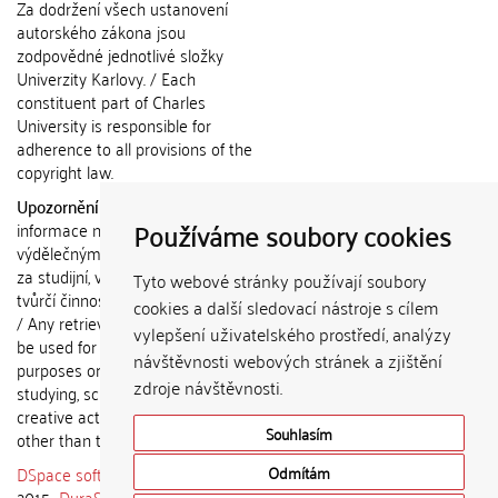
Za dodržení všech ustanovení
autorského zákona jsou
zodpovědné jednotlivé složky
Univerzity Karlovy. / Each
constituent part of Charles
University is responsible for
adherence to all provisions of the
copyright law.
Upozornění / Notice:
Získané
Používáme soubory cookies
informace nemohou být použity k
výdělečným účelům nebo vydávány
za studijní, vědeckou nebo jinou
Tyto webové stránky používají soubory
tvůrčí činnost jiné osoby než autora.
cookies a další sledovací nástroje s cílem
/ Any retrieved information shall not
vylepšení uživatelského prostředí, analýzy
be used for any commercial
návštěvnosti webových stránek a zjištění
purposes or claimed as results of
zdroje návštěvnosti.
studying, scientific or any other
creative activities of any person
Souhlasím
other than the author.
DSpace software
copyright © 2002-
Odmítám
2015
DuraSpace