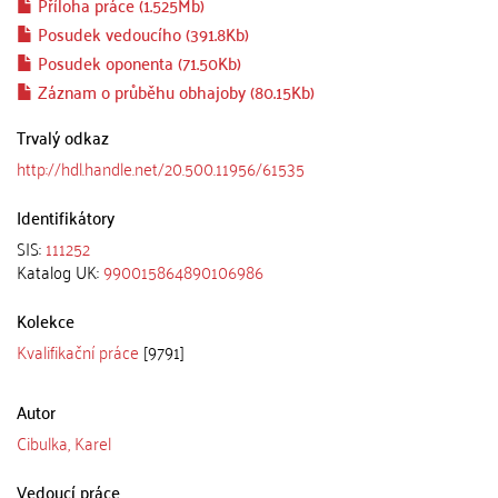
Příloha práce (1.525Mb)
Posudek vedoucího (391.8Kb)
Posudek oponenta (71.50Kb)
Záznam o průběhu obhajoby (80.15Kb)
Trvalý odkaz
http://hdl.handle.net/20.500.11956/61535
Identifikátory
SIS:
111252
Katalog UK:
990015864890106986
Kolekce
Kvalifikační práce
[9791]
Autor
Cibulka, Karel
Vedoucí práce