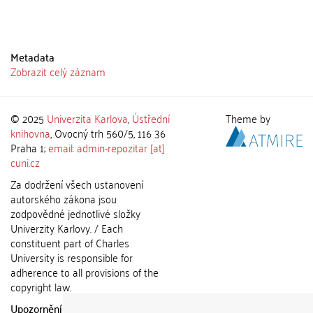
Metadata
Zobrazit celý záznam
© 2025
Univerzita Karlova
,
Ústřední
Theme by
knihovna
, Ovocný trh 560/5, 116 36
Praha 1;
email: admin-repozitar [at]
cuni.cz
Za dodržení všech ustanovení
autorského zákona jsou
zodpovědné jednotlivé složky
Univerzity Karlovy. / Each
constituent part of Charles
University is responsible for
adherence to all provisions of the
copyright law.
Upozornění / Notice:
Získané