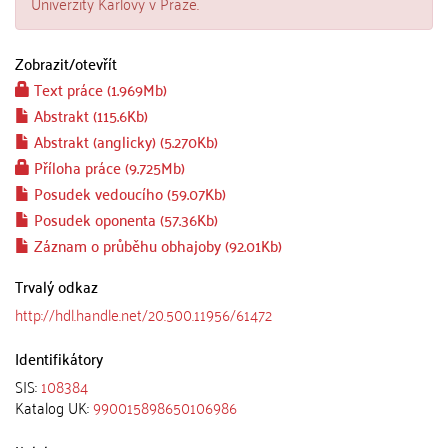
Univerzity Karlovy v Praze.
Zobrazit/
otevřít
Text práce (1.969Mb)
Abstrakt (115.6Kb)
Abstrakt (anglicky) (5.270Kb)
Příloha práce (9.725Mb)
Posudek vedoucího (59.07Kb)
Posudek oponenta (57.36Kb)
Záznam o průběhu obhajoby (92.01Kb)
Trvalý odkaz
http://hdl.handle.net/20.500.11956/61472
Identifikátory
SIS:
108384
Katalog UK:
990015898650106986