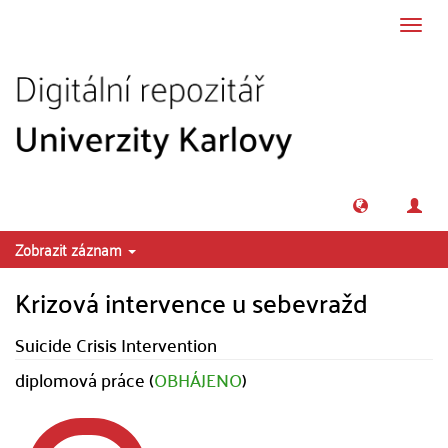
Přeskočit na obsah
Přepn
navig
Zobrazit záznam
Krizová intervence u sebevražd
Suicide Crisis Intervention
diplomová práce (
OBHÁJENO
)