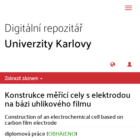
Přeskočit na obsah
Přepn
navig
Zobrazit záznam
Konstrukce měřící cely s elektrodou
na bázi uhlíkového filmu
Construction of an electrochemical cell based on
carbon film electrode
diplomová práce (
OBHÁJENO
)