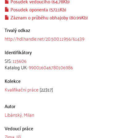
Posudek vedoucího (64.78Kb)
Posudek oponenta (572.1Kb)
Záznam o průběhu obhajoby (80.99Kb)
Trvalý odkaz
http://hdl.handle.net/20.500.11956/61439
Identifikátory
SIS:
115606
Katalog UK:
990016046780106986
Kolekce
Kvalifikační práce
[22317]
Autor
Libánský, Milan
Vedoucí práce
Zima, Jiří