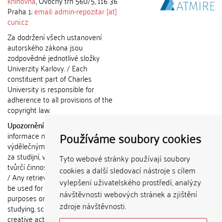
knihovna
, Ovocný trh 560/5, 116 36
Praha 1;
email: admin-repozitar [at]
cuni.cz
Za dodržení všech ustanovení
autorského zákona jsou
zodpovědné jednotlivé složky
Univerzity Karlovy. / Each
constituent part of Charles
University is responsible for
adherence to all provisions of the
copyright law.
Upozornění / Notice:
Získané
Používáme soubory cookies
informace nemohou být použity k
výdělečným účelům nebo vydávány
za studijní, vědeckou nebo jinou
Tyto webové stránky používají soubory
tvůrčí činnost jiné osoby než autora.
cookies a další sledovací nástroje s cílem
/ Any retrieved information shall not
vylepšení uživatelského prostředí, analýzy
be used for any commercial
návštěvnosti webových stránek a zjištění
purposes or claimed as results of
zdroje návštěvnosti.
studying, scientific or any other
creative activities of any person