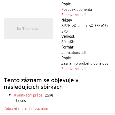
Popis:
Posudek oponenta
Zobrazit/
otevřít
Název:
BPZH_2012_1_11150_FFK1061_
3256 ...
Velikost:
80.14Kb
Formát:
application/pdf
Popis:
Záznam o průběhu obhajoby
Zobrazit/
otevřít
Tento záznam se objevuje v
následujících sbírkách
Kvalifikační práce
[1239]
Theses
Zobrazit minimální záznam