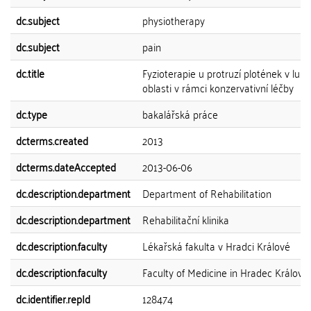
dc.subject
physiotherapy
dc.subject
pain
dc.title
Fyzioterapie u protruzí plotének v lum
oblasti v rámci konzervativní léčby
dc.type
bakalářská práce
dcterms.created
2013
dcterms.dateAccepted
2013-06-06
dc.description.department
Department of Rehabilitation
dc.description.department
Rehabilitační klinika
dc.description.faculty
Lékařská fakulta v Hradci Králové
dc.description.faculty
Faculty of Medicine in Hradec Králové
dc.identifier.repId
128474