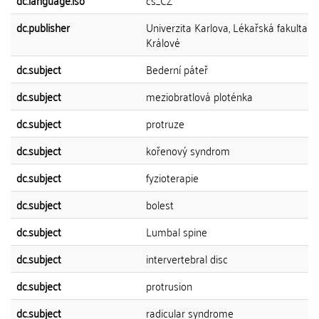
dc.language.iso
cs_CZ
dc.publisher
Univerzita Karlova, Lékařská fakulta v
Králové
dc.subject
Bederní páteř
dc.subject
meziobratlová ploténka
dc.subject
protruze
dc.subject
kořenový syndrom
dc.subject
fyzioterapie
dc.subject
bolest
dc.subject
Lumbal spine
dc.subject
intervertebral disc
dc.subject
protrusion
dc.subject
radicular syndrome