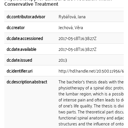
Conservative Treatment
dc.contributor.advisor
Rybářová, Jana
dc.creator
Jechová, Věra
dc.date.accessioned
2017-05-18T16:38:27Z
dc.date.available
2017-05-18T16:38:27Z
dc.date.issued
2013
dc.identifier.uri
http://hdl.handle.net/20.500.11956/61
dc.description.abstract
The bachelor's thesis deals with the
physiotherapy of a spinal disc protrusi
the lumbar region, which is a possible
of intense pain and often leads to de
of one's life quality. The thesis is divid
two parts. The theoretical part discus
functional spinal anatomy and adjace
structures and the influence of ontog