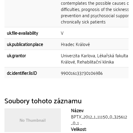
contemplates the possible causes of 
difficulties, prognosis of the sickness,
prevention and psychosocial support f
chronically sick patients
uk.file-availability
V
uk.publication.place
Hradec Králové
uk.grantor
Univerzita Karlova, Lékařská fakulta v
Králové, Rehabilitační klinika
dc.identifier.lisID
990016133730106986
Soubory tohoto záznamu
Název:
BPTX_2012_1_11150_0_325612
_0_1 ...
Velikost: