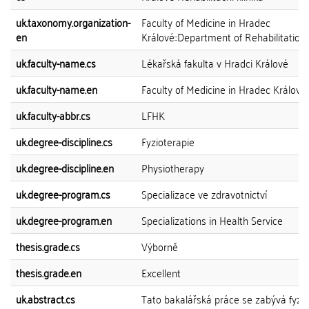
uk.taxonomy.organization-
Faculty of Medicine in Hradec
en
Králové::Department of Rehabilitation
uk.faculty-name.cs
Lékařská fakulta v Hradci Králové
uk.faculty-name.en
Faculty of Medicine in Hradec Králové
uk.faculty-abbr.cs
LFHK
uk.degree-discipline.cs
Fyzioterapie
uk.degree-discipline.en
Physiotherapy
uk.degree-program.cs
Specializace ve zdravotnictví
uk.degree-program.en
Specializations in Health Service
thesis.grade.cs
Výborně
thesis.grade.en
Excellent
uk.abstract.cs
Tato bakalářská práce se zabývá fyzio