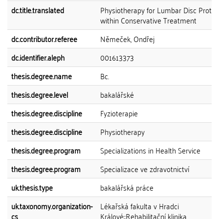
dc.title.translated
Physiotherapy for Lumbar Disc Protru
within Conservative Treatment
dc.contributor.referee
Němeček, Ondřej
dc.identifier.aleph
001613373
thesis.degree.name
Bc.
thesis.degree.level
bakalářské
thesis.degree.discipline
Fyzioterapie
thesis.degree.discipline
Physiotherapy
thesis.degree.program
Specializations in Health Service
thesis.degree.program
Specializace ve zdravotnictví
uk.thesis.type
bakalářská práce
uk.taxonomy.organization-
Lékařská fakulta v Hradci
cs
Králové::Rehabilitační klinika