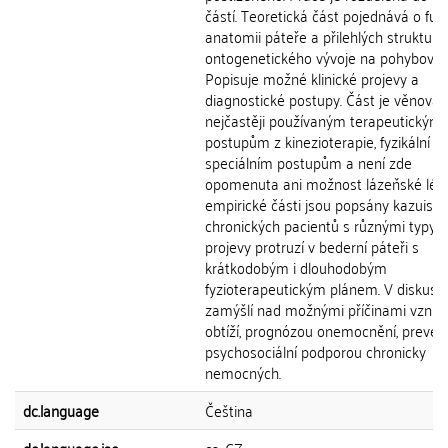
částí. Teoretická část pojednává o fun
anatomii páteře a přilehlých struktur i 
ontogenetického vývoje na pohybový 
Popisuje možné klinické projevy a
diagnostické postupy. Část je věnová
nejčastěji používaným terapeutickým
postupům z kinezioterapie, fyzikální te
speciálním postupům a není zde
opomenuta ani možnost lázeňské léčb
empirické části jsou popsány kazuistiky
chronických pacientů s různými typy i
projevy protruzí v bederní páteři s
krátkodobým i dlouhodobým
fyzioterapeutickým plánem. V diskusi 
zamýšlí nad možnými příčinami vznik
obtíží, prognózou onemocnění, prevenc
psychosociální podporou chronicky
nemocných.
dc.language
Čeština