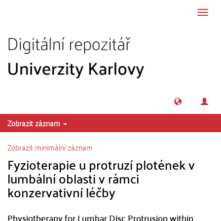
Přeskočit na obsah
Přepn
navig
Zobrazit záznam
Zobrazit minimální záznam
Fyzioterapie u protruzí plotének v
lumbální oblasti v rámci
konzervativní léčby
Physiotherapy for Lumbar Disc Protrusion within