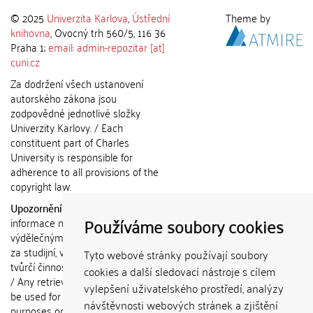
© 2025
Univerzita Karlova
,
Ústřední
Theme by
knihovna
, Ovocný trh 560/5, 116 36
Praha 1;
email: admin-repozitar [at]
cuni.cz
Za dodržení všech ustanovení
autorského zákona jsou
zodpovědné jednotlivé složky
Univerzity Karlovy. / Each
constituent part of Charles
University is responsible for
adherence to all provisions of the
copyright law.
Upozornění / Notice:
Získané
Používáme soubory cookies
informace nemohou být použity k
výdělečným účelům nebo vydávány
za studijní, vědeckou nebo jinou
Tyto webové stránky používají soubory
tvůrčí činnost jiné osoby než autora.
cookies a další sledovací nástroje s cílem
/ Any retrieved information shall not
vylepšení uživatelského prostředí, analýzy
be used for any commercial
návštěvnosti webových stránek a zjištění
purposes or claimed as results of