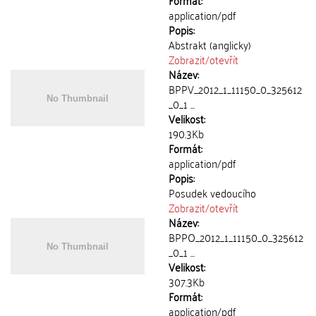
Formát:
application/pdf
Popis:
Abstrakt (anglicky)
Zobrazit/
otevřít
Název:
BPPV_2012_1_11150_0_325612
_0_1 ...
Velikost:
190.3Kb
Formát:
application/pdf
Popis:
Posudek vedoucího
Zobrazit/
otevřít
Název:
BPPO_2012_1_11150_0_325612
_0_1 ...
Velikost:
307.3Kb
Formát:
application/pdf