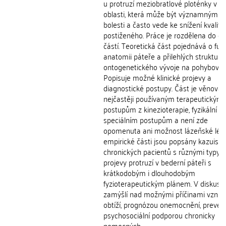
u protruzí meziobratlové ploténky v l
oblasti, která může být významným z
bolesti a často vede ke snížení kvality
postiženého. Práce je rozdělena do d
částí. Teoretická část pojednává o fun
anatomii páteře a přilehlých struktur i 
ontogenetického vývoje na pohybový 
Popisuje možné klinické projevy a
diagnostické postupy. Část je věnová
nejčastěji používaným terapeutickým
postupům z kinezioterapie, fyzikální te
speciálním postupům a není zde
opomenuta ani možnost lázeňské léčb
empirické části jsou popsány kazuistiky
chronických pacientů s různými typy i
projevy protruzí v bederní páteři s
krátkodobým i dlouhodobým
fyzioterapeutickým plánem. V diskusi 
zamýšlí nad možnými příčinami vznik
obtíží, prognózou onemocnění, prevenc
psychosociální podporou chronicky
nemocných.