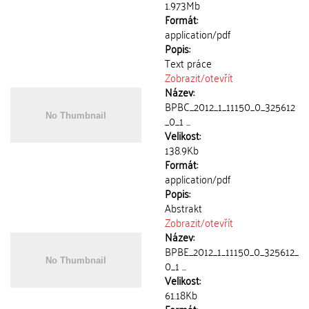
1.973Mb
Formát:
application/pdf
Popis:
Text práce
Zobrazit/
otevřít
Název:
BPBC_2012_1_11150_0_325612
_0_1 ...
Velikost:
138.9Kb
Formát:
application/pdf
Popis:
Abstrakt
Zobrazit/
otevřít
Název:
BPBE_2012_1_11150_0_325612_
0_1 ...
Velikost:
61.18Kb