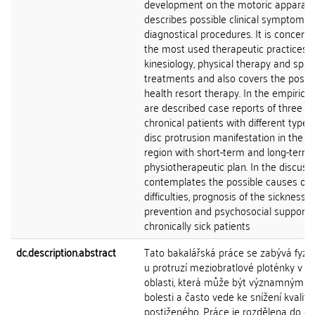
development on the motoric apparatus
describes possible clinical symptoms
diagnostical procedures. It is concern
the most used therapeutic practices o
kinesiology, physical therapy and spec
treatments and also covers the possibi
health resort therapy. In the empirical
are described case reports of three
chronical patients with different types
disc protrusion manifestation in the 
region with short-term and long-term
physiotherapeutic plan. In the discussi
contemplates the possible causes of 
difficulties, prognosis of the sickness,
prevention and psychosocial support f
chronically sick patients
dc.description.abstract
Tato bakalářská práce se zabývá fyzio
u protruzí meziobratlové ploténky v l
oblasti, která může být významným z
bolesti a často vede ke snížení kvality
postiženého. Práce je rozdělena do d