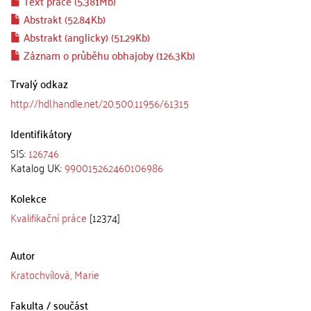
Text práce (5.381Mb)
Abstrakt (52.84Kb)
Abstrakt (anglicky) (51.29Kb)
Záznam o průběhu obhajoby (126.3Kb)
Trvalý odkaz
http://hdl.handle.net/20.500.11956/61315
Identifikátory
SIS:
126746
Katalog UK:
990015262460106986
Kolekce
Kvalifikační práce
[12374]
Autor
Kratochvílová, Marie
Fakulta / součást