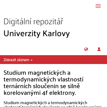
Přeskočit na obsah
Přepn
navig
Zobrazit záznam
Studium magnetických a
termodynamických vlastností
ternárních sloučenin se silně
korelovanými 4f elektrony.
Studium magnetických a termodynamických
vlastností ternárních sloučenin se silně korelovanými