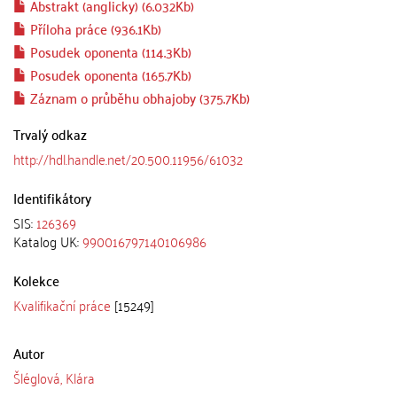
Abstrakt (anglicky) (6.032Kb)
Příloha práce (936.1Kb)
Posudek oponenta (114.3Kb)
Posudek oponenta (165.7Kb)
Záznam o průběhu obhajoby (375.7Kb)
Trvalý odkaz
http://hdl.handle.net/20.500.11956/61032
Identifikátory
SIS:
126369
Katalog UK:
990016797140106986
Kolekce
Kvalifikační práce
[15249]
Autor
Šléglová, Klára