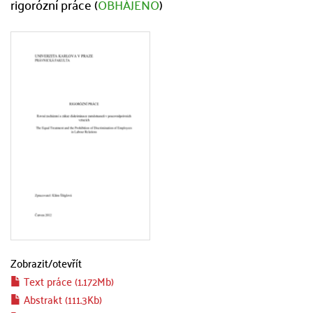
rigorózní práce (
OBHÁJENO
)
Zobrazit/
otevřít
Text práce (1.172Mb)
Abstrakt (111.3Kb)