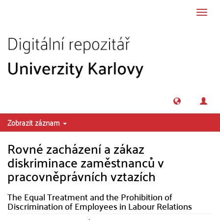
Přeskočit na obsah
Přepn
navig
Zobrazit záznam
Rovné zacházení a zákaz
diskriminace zaměstnanců v
pracovněprávních vztazích
The Equal Treatment and the Prohibition of
Discrimination of Employees in Labour Relations