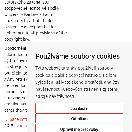
autorského zákona jsou
zodpovědné jednotlivé složky
Univerzity Karlovy. / Each
constituent part of Charles
University is responsible for
adherence to all provisions of the
copyright law.
Upozornění / Notice:
Získané
Používáme soubory cookies
informace nemohou být použity k
výdělečným účelům nebo vydávány
za studijní, vědeckou nebo jinou
Tyto webové stránky používají soubory
tvůrčí činnost jiné osoby než autora.
cookies a další sledovací nástroje s cílem
/ Any retrieved information shall not
vylepšení uživatelského prostředí, analýzy
be used for any commercial
návštěvnosti webových stránek a zjištění
purposes or claimed as results of
zdroje návštěvnosti.
studying, scientific or any other
creative activities of any person
Souhlasím
other than the author.
DSpace software
copyright © 2002-
Odmítám
2015
DuraSpace
Upravit mé předvolby