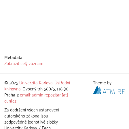
Metadata
Zobrazit celý záznam
© 2025
Univerzita Karlova
,
Ústřední
Theme by
knihovna
, Ovocný trh 560/5, 116 36
Praha 1;
email: admin-repozitar [at]
cuni.cz
Za dodržení všech ustanovení
autorského zákona jsou
zodpovědné jednotlivé složky
Univerzity Karlovy. / Each