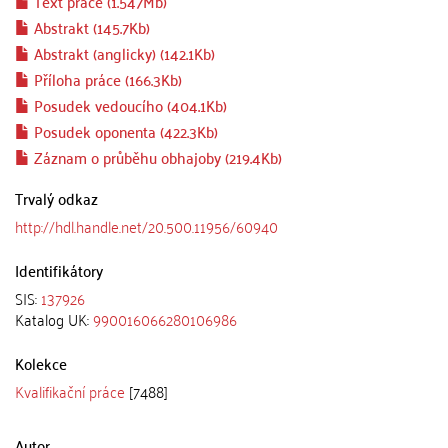
Text práce (1.547Mb)
Abstrakt (145.7Kb)
Abstrakt (anglicky) (142.1Kb)
Příloha práce (166.3Kb)
Posudek vedoucího (404.1Kb)
Posudek oponenta (422.3Kb)
Záznam o průběhu obhajoby (219.4Kb)
Trvalý odkaz
http://hdl.handle.net/20.500.11956/60940
Identifikátory
SIS:
137926
Katalog UK:
990016066280106986
Kolekce
Kvalifikační práce
[7488]
Autor