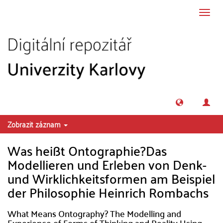
Přeskočit na obsah
Přepn
navig
Zobrazit záznam
Was heißt Ontographie?Das
Modellieren und Erleben von Denk-
und Wirklichkeitsformen am Beispiel
der Philosophie Heinrich Rombachs
What Means Ontography? The Modelling and
Experience of Forms of Thinking and Reality Using