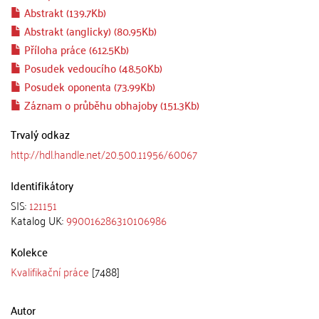
Abstrakt (139.7Kb)
Abstrakt (anglicky) (80.95Kb)
Příloha práce (612.5Kb)
Posudek vedoucího (48.50Kb)
Posudek oponenta (73.99Kb)
Záznam o průběhu obhajoby (151.3Kb)
Trvalý odkaz
http://hdl.handle.net/20.500.11956/60067
Identifikátory
SIS:
121151
Katalog UK:
990016286310106986
Kolekce
Kvalifikační práce
[7488]
Autor