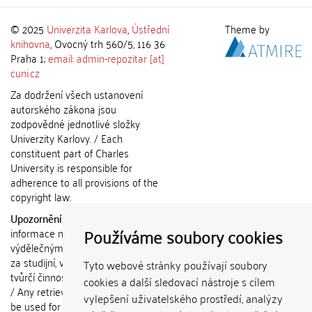
© 2025
Univerzita Karlova
,
Ústřední
Theme by
knihovna
, Ovocný trh 560/5, 116 36
Praha 1;
email: admin-repozitar [at]
cuni.cz
Za dodržení všech ustanovení
autorského zákona jsou
zodpovědné jednotlivé složky
Univerzity Karlovy. / Each
constituent part of Charles
University is responsible for
adherence to all provisions of the
copyright law.
Upozornění / Notice:
Získané
Používáme soubory cookies
informace nemohou být použity k
výdělečným účelům nebo vydávány
za studijní, vědeckou nebo jinou
Tyto webové stránky používají soubory
tvůrčí činnost jiné osoby než autora.
cookies a další sledovací nástroje s cílem
/ Any retrieved information shall not
vylepšení uživatelského prostředí, analýzy
be used for any commercial