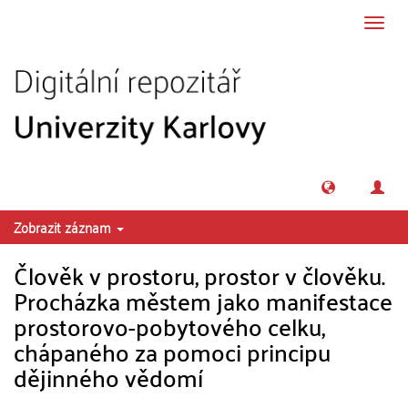
Přeskočit na obsah
Přepn
navig
Zobrazit záznam
Člověk v prostoru, prostor v člověku.
Procházka městem jako manifestace
prostorovo-pobytového celku,
chápaného za pomoci principu
dějinného vědomí