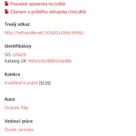
Posudek oponenta (61.51Kb)
Záznam o průběhu obhajoby (706.3Kb)
Trvalý odkaz
http://hdl.handle.net/20.500.11956/59952
Identifikátory
SIS:
120479
Katalog UK:
990015578890106986
Kolekce
Kvalifikační práce
[5135]
Autor
Ocásek, Filip
Vedoucí práce
Dušek, Jaroslav