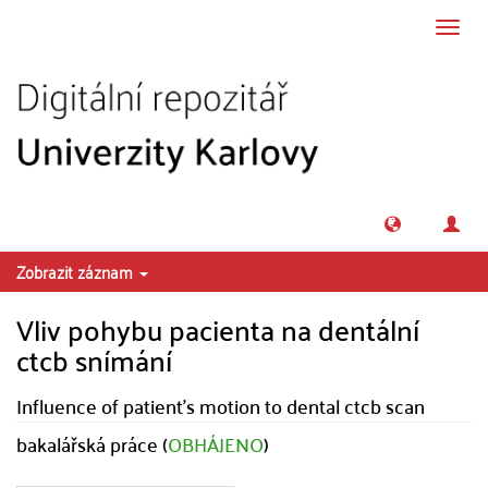
Přeskočit na obsah
Přepn
navig
Zobrazit záznam
Vliv pohybu pacienta na dentální
ctcb snímání
Influence of patient's motion to dental ctcb scan
bakalářská práce (
OBHÁJENO
)