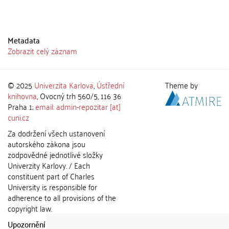
Metadata
Zobrazit celý záznam
© 2025
Univerzita Karlova
,
Ústřední
Theme by
knihovna
, Ovocný trh 560/5, 116 36
Praha 1;
email: admin-repozitar [at]
cuni.cz
Za dodržení všech ustanovení
autorského zákona jsou
zodpovědné jednotlivé složky
Univerzity Karlovy. / Each
constituent part of Charles
University is responsible for
adherence to all provisions of the
copyright law.
Upozornění / Notice:
Získané