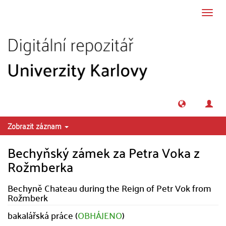
Přeskočit na obsah
Přepn
navig
Zobrazit záznam
Bechyňský zámek za Petra Voka z
Rožmberka
Bechyně Chateau during the Reign of Petr Vok from
Rožmberk
bakalářská práce (
OBHÁJENO
)