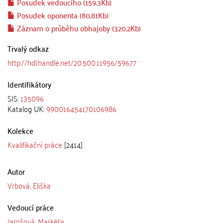
Posudek vedoucího (159.3Kb)
Posudek oponenta (80.81Kb)
Záznam o průběhu obhajoby (320.2Kb)
Trvalý odkaz
http://hdl.handle.net/20.500.11956/59677
Identifikátory
SIS:
135096
Katalog UK:
990016454170106986
Kolekce
Kvalifikační práce
[2414]
Autor
Vrbová, Eliška
Vedoucí práce
Jarošová, Markéta