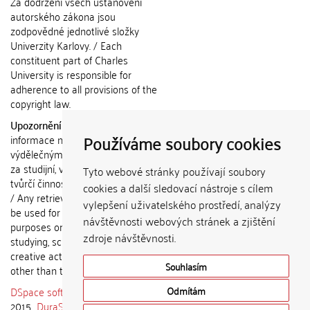
Za dodržení všech ustanovení
autorského zákona jsou
zodpovědné jednotlivé složky
Univerzity Karlovy. / Each
constituent part of Charles
University is responsible for
adherence to all provisions of the
copyright law.
Upozornění / Notice:
Získané
Používáme soubory cookies
informace nemohou být použity k
výdělečným účelům nebo vydávány
za studijní, vědeckou nebo jinou
Tyto webové stránky používají soubory
tvůrčí činnost jiné osoby než autora.
cookies a další sledovací nástroje s cílem
/ Any retrieved information shall not
vylepšení uživatelského prostředí, analýzy
be used for any commercial
návštěvnosti webových stránek a zjištění
purposes or claimed as results of
zdroje návštěvnosti.
studying, scientific or any other
creative activities of any person
Souhlasím
other than the author.
DSpace software
copyright © 2002-
Odmítám
2015
DuraSpace