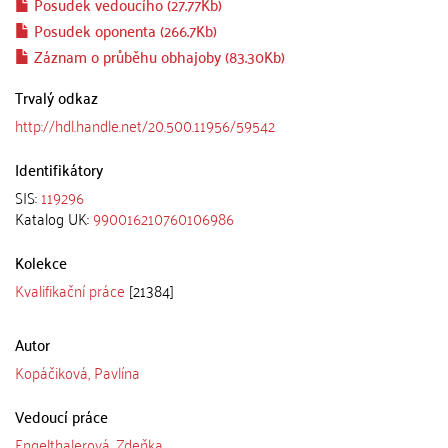
Posudek vedoucího (27.77Kb)
Posudek oponenta (266.7Kb)
Záznam o průběhu obhajoby (83.30Kb)
Trvalý odkaz
http://hdl.handle.net/20.500.11956/59542
Identifikátory
SIS:
119296
Katalog UK:
990016210760106986
Kolekce
Kvalifikační práce
[21384]
Autor
Kopáčiková, Pavlína
Vedoucí práce
Engelthalerová, Zdeňka