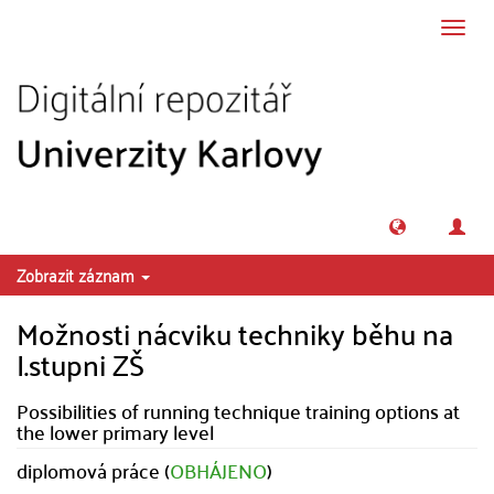
Přeskočit na obsah
Přepn
navig
Zobrazit záznam
Možnosti nácviku techniky běhu na
I.stupni ZŠ
Possibilities of running technique training options at
the lower primary level
diplomová práce (
OBHÁJENO
)