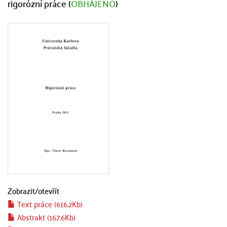
rigorózní práce (
OBHÁJENO
)
Zobrazit/
otevřít
Text práce (616.2Kb)
Abstrakt (167.6Kb)