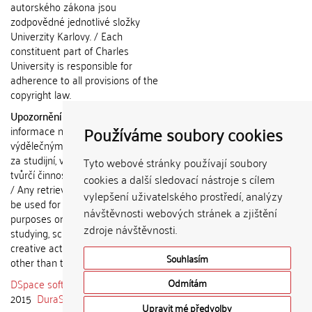
autorského zákona jsou
zodpovědné jednotlivé složky
Univerzity Karlovy. / Each
constituent part of Charles
University is responsible for
adherence to all provisions of the
copyright law.
Upozornění / Notice:
Získané
Používáme soubory cookies
informace nemohou být použity k
výdělečným účelům nebo vydávány
za studijní, vědeckou nebo jinou
Tyto webové stránky používají soubory
tvůrčí činnost jiné osoby než autora.
cookies a další sledovací nástroje s cílem
/ Any retrieved information shall not
vylepšení uživatelského prostředí, analýzy
be used for any commercial
návštěvnosti webových stránek a zjištění
purposes or claimed as results of
zdroje návštěvnosti.
studying, scientific or any other
creative activities of any person
Souhlasím
other than the author.
DSpace software
copyright © 2002-
Odmítám
2015
DuraSpace
Upravit mé předvolby