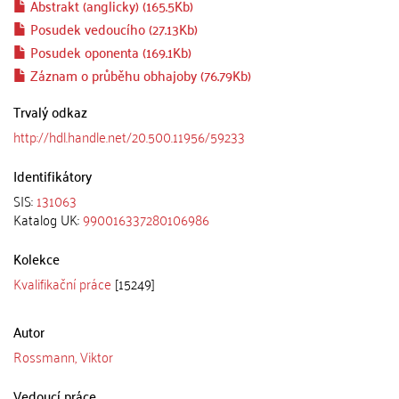
Abstrakt (anglicky) (165.5Kb)
Posudek vedoucího (27.13Kb)
Posudek oponenta (169.1Kb)
Záznam o průběhu obhajoby (76.79Kb)
Trvalý odkaz
http://hdl.handle.net/20.500.11956/59233
Identifikátory
SIS:
131063
Katalog UK:
990016337280106986
Kolekce
Kvalifikační práce
[15249]
Autor
Rossmann, Viktor
Vedoucí práce