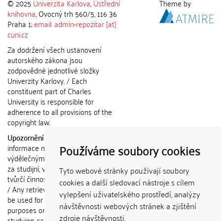
© 2025
Univerzita Karlova
,
Ústřední
Theme by
knihovna
, Ovocný trh 560/5, 116 36
Praha 1;
email: admin-repozitar [at]
cuni.cz
Za dodržení všech ustanovení
autorského zákona jsou
zodpovědné jednotlivé složky
Univerzity Karlovy. / Each
constituent part of Charles
University is responsible for
adherence to all provisions of the
copyright law.
Upozornění / Notice:
Získané
Používáme soubory cookies
informace nemohou být použity k
výdělečným účelům nebo vydávány
za studijní, vědeckou nebo jinou
Tyto webové stránky používají soubory
tvůrčí činnost jiné osoby než autora.
cookies a další sledovací nástroje s cílem
/ Any retrieved information shall not
vylepšení uživatelského prostředí, analýzy
be used for any commercial
návštěvnosti webových stránek a zjištění
purposes or claimed as results of
zdroje návštěvnosti.
studying, scientific or any other