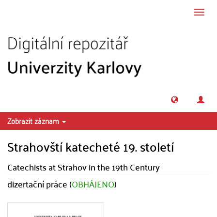
Přeskočit na obsah
Přepn
navig
Zobrazit záznam
Strahovští katecheté 19. století
Catechists at Strahov in the 19th Century
dizertační práce (
OBHÁJENO
)