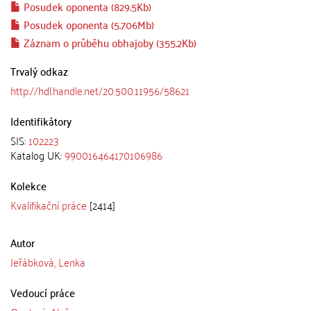
Posudek oponenta (829.5Kb)
Posudek oponenta (5.706Mb)
Záznam o průběhu obhajoby (355.2Kb)
Trvalý odkaz
http://hdl.handle.net/20.500.11956/58621
Identifikátory
SIS:
102223
Katalog UK:
990016464170106986
Kolekce
Kvalifikační práce
[2414]
Autor
Jeřábková, Lenka
Vedoucí práce