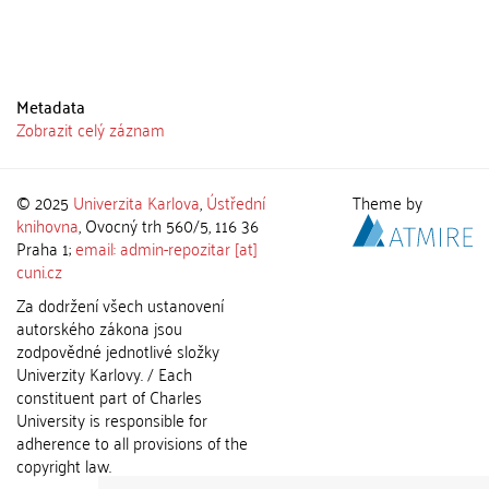
Metadata
Zobrazit celý záznam
© 2025
Univerzita Karlova
,
Ústřední
Theme by
knihovna
, Ovocný trh 560/5, 116 36
Praha 1;
email: admin-repozitar [at]
cuni.cz
Za dodržení všech ustanovení
autorského zákona jsou
zodpovědné jednotlivé složky
Univerzity Karlovy. / Each
constituent part of Charles
University is responsible for
adherence to all provisions of the
copyright law.