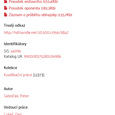
Posudek vedoucího (153.4Kb)
Posudek oponenta (182.3Kb)
Záznam o průběhu obhajoby (135.7Kb)
Trvalý odkaz
http://hdl.handle.net/20.500.11956/5847
Identifikátory
SIS:
44096
Katalog UK:
990008375280106986
Kolekce
Kvalifikační práce
[12373]
Autor
Sabolčák, Peter
Vedoucí práce
Lukeš, Dan