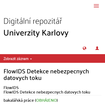
Přeskočit na obsah
Přepn
navig
Zobrazit záznam
FlowIDS Detekce nebezpecnych
datovych toku
FlowIDS
FlowIDS Detekce nebezpecnych datovych toku
bakalářská práce (
OBHÁJENO
)