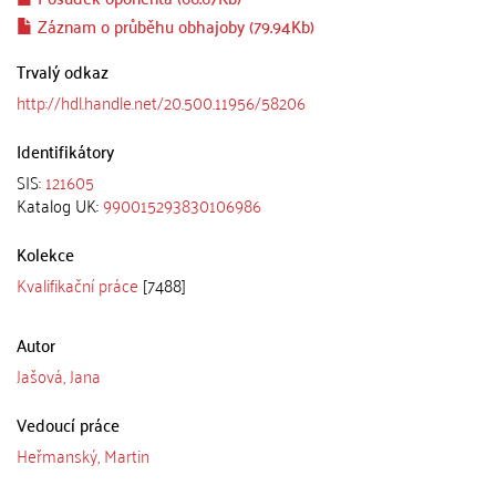
Záznam o průběhu obhajoby (79.94Kb)
Trvalý odkaz
http://hdl.handle.net/20.500.11956/58206
Identifikátory
SIS:
121605
Katalog UK:
990015293830106986
Kolekce
Kvalifikační práce
[7488]
Autor
Jašová, Jana
Vedoucí práce
Heřmanský, Martin