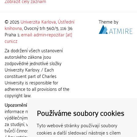
Zobrazit celý záznam
© 2025
Univerzita Karlova
,
Ústřední
Theme by
knihovna
, Ovocný trh 560/5, 116 36
Praha 1;
email: admin-repozitar [at]
cuni.cz
Za dodržení všech ustanovení
autorského zákona jsou
zodpovědné jednotlivé složky
Univerzity Karlovy. / Each
constituent part of Charles
University is responsible for
adherence to all provisions of the
copyright law.
Upozornění / Notice:
Získané
Používáme soubory cookies
informace nemohou být použity k
výdělečným účelům nebo vydávány
za studijní, vědeckou nebo jinou
Tyto webové stránky používají soubory
tvůrčí činnost jiné osoby než autora.
cookies a další sledovací nástroje s cílem
/ Any retrieved information shall not