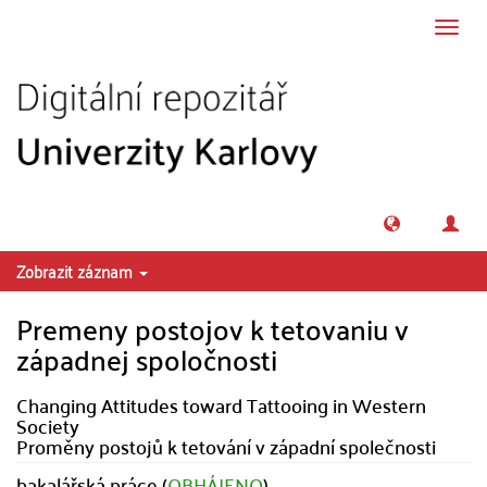
Přeskočit na obsah
Přepn
navig
Zobrazit záznam
Premeny postojov k tetovaniu v
západnej spoločnosti
Changing Attitudes toward Tattooing in Western
Society
Proměny postojů k tetování v západní společnosti
bakalářská práce (
OBHÁJENO
)