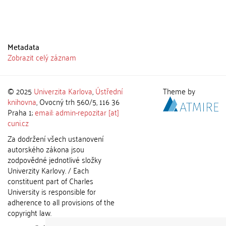
Metadata
Zobrazit celý záznam
© 2025
Univerzita Karlova
,
Ústřední
Theme by
knihovna
, Ovocný trh 560/5, 116 36
Praha 1;
email: admin-repozitar [at]
cuni.cz
Za dodržení všech ustanovení
autorského zákona jsou
zodpovědné jednotlivé složky
Univerzity Karlovy. / Each
constituent part of Charles
University is responsible for
adherence to all provisions of the
copyright law.