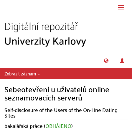
Přeskočit na obsah
Přepn
navig
Zobrazit záznam
Sebeotevření u uživatelů online
seznamovacích serverů
Self-disclosure of the Users of the On-Line Dating
Sites
bakalářská práce (
OBHÁJENO
)