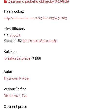
Záznam o průběhu obhajoby (79.95Kb)
Trvalý odkaz
http://hdl.handle.net/20.500.11956/58205
Identifikátory
SIS:
115578
Katalog UK:
990015302810106986
Kolekce
Kvalifikační práce
[7488]
Autor
Trýznová, Nikola
Vedoucí práce
Richterová, Eva
Oponent práce