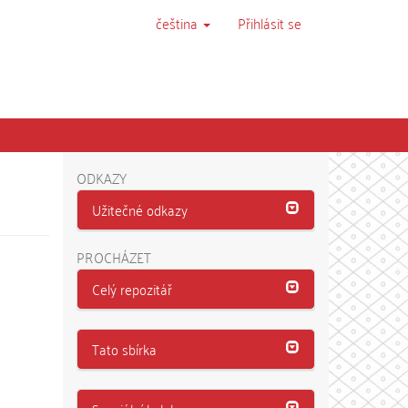
čeština
Přihlásit se
ODKAZY
Užitečné odkazy
PROCHÁZET
Celý repozitář
Tato sbírka