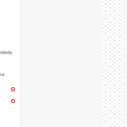
vobody,
ice