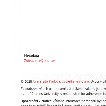
Metadata
Zobrazit celý záznam
© 2025
Univerzita Karlova
,
Ústřední knihovna
, Ovocný tr
Za dodržení všech ustanovení autorského zákona jsou zod
part of Charles University is responsible for adherence to 
Upozornění / Notice:
Získané informace nemohou být po
nebo jinou tvůrčí činnost jiné osoby než autora. / Any r