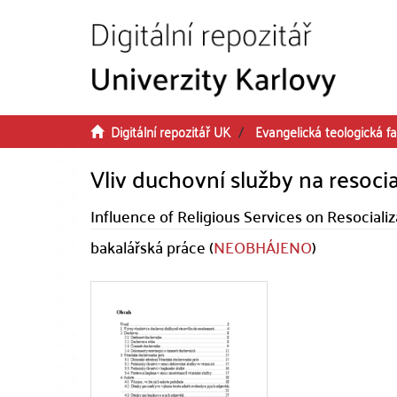
Přeskočit na obsah
Digitální repozitář UK
Evangelická teologická fa
Vliv duchovní služby na resoci
Influence of Religious Services on Resociali
bakalářská práce (
NEOBHÁJENO
)