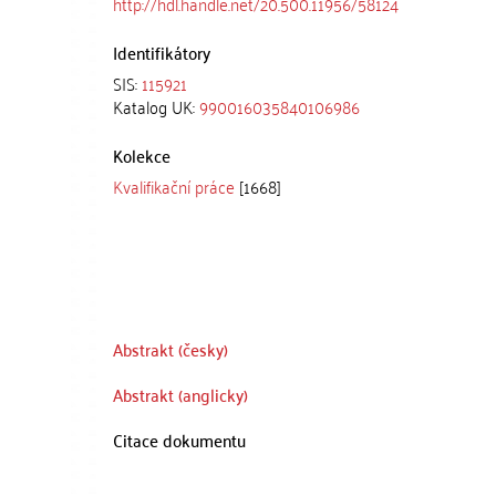
http://hdl.handle.net/20.500.11956/58124
Identifikátory
SIS:
115921
Katalog UK:
990016035840106986
Kolekce
Kvalifikační práce
[1668]
Abstrakt (česky)
Abstrakt (anglicky)
Citace dokumentu