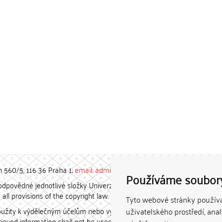
h 560/5, 116 36 Praha 1;
email: admin-repozitar [at] cuni.cz
Používáme soubor
povědné jednotlivé složky Univerzity Karlovy. / Each constituent
all provisions of the copyright law.
Tyto webové stránky používaj
užity k výdělečným účelům nebo vydávány za studijní, vědeckou
uživatelského prostředí, ana
etrieved information shall not be used for any commercial purposes