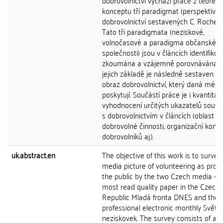
dobrovolnictví vychází práce z teoreti
konceptu tří paradigmat (perspektiv)
dobrovolnictví sestavených C. Roches
Tato tři paradigmata (neziskové,
volnočasové a paradigma občanské
společnosti) jsou v článcích identifikov
zkoumána a vzájemně porovnávána a
jejich základě je následně sestaven c
obraz dobrovolnictví, který daná médi
poskytují. Součástí práce je i kvantitati
vyhodnocení určitých ukazatelů souvis
s dobrovolnictvím v článcích (oblast
dobrovolné činnosti, organizační konte
dobrovolníků aj.).
uk.abstract.en
The objective of this work is to survey
media picture of volunteering as prov
the public by the two Czech media - t
most read quality paper in the Czech
Republic Mladá fronta DNES and the
professional electronic monthly Svět
neziskovek. The survey consists of ana