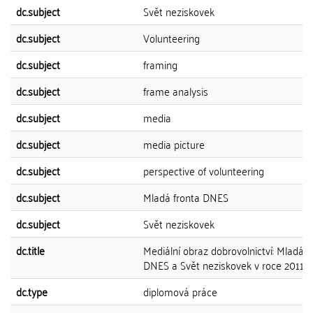
dc.subject
Svět neziskovek
dc.subject
Volunteering
dc.subject
framing
dc.subject
frame analysis
dc.subject
media
dc.subject
media picture
dc.subject
perspective of volunteering
dc.subject
Mladá fronta DNES
dc.subject
Svět neziskovek
dc.title
Mediální obraz dobrovolnictví: Mladá f
DNES a Svět neziskovek v roce 2011
dc.type
diplomová práce