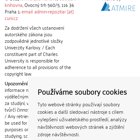
knihovna
, Ovocný trh 560/5, 116 36
Praha 1;
email: admin-repozitar [at]
cuni.cz
Za dodržení všech ustanovení
autorského zákona jsou
zodpovědné jednotlivé složky
Univerzity Karlovy. / Each
constituent part of Charles
University is responsible for
adherence to all provisions of the
copyright law.
Upozornění / Notice:
Získané
Používáme soubory cookies
informace nemohou být použity k
výdělečným účelům nebo vydávány
za studijní, vědeckou nebo jinou
Tyto webové stránky používají soubory
tvůrčí činnost jiné osoby než autora.
cookies a další sledovací nástroje s cílem
/ Any retrieved information shall not
vylepšení uživatelského prostředí, analýzy
be used for any commercial
návštěvnosti webových stránek a zjištění
purposes or claimed as results of
zdroje návštěvnosti.
studying, scientific or any other