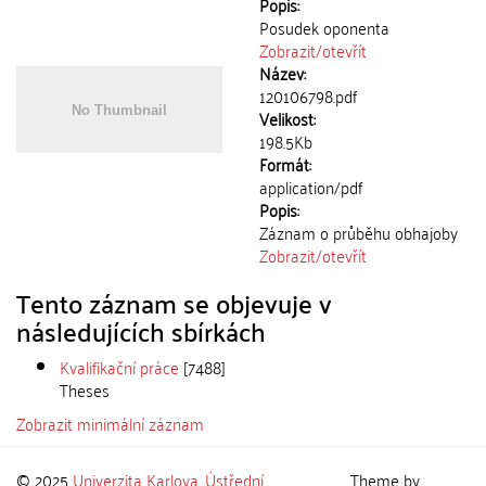
Popis:
Posudek oponenta
Zobrazit/
otevřít
Název:
120106798.pdf
Velikost:
198.5Kb
Formát:
application/pdf
Popis:
Záznam o průběhu obhajoby
Zobrazit/
otevřít
Tento záznam se objevuje v
následujících sbírkách
Kvalifikační práce
[7488]
Theses
Zobrazit minimální záznam
© 2025
Univerzita Karlova
,
Ústřední
Theme by