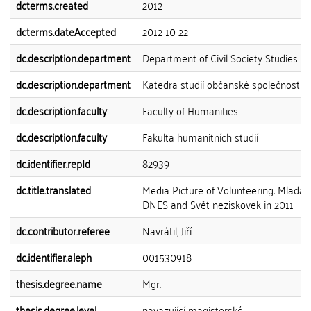
dcterms.created
2012
dcterms.dateAccepted
2012-10-22
dc.description.department
Department of Civil Society Studies
dc.description.department
Katedra studií občanské společnosti
dc.description.faculty
Faculty of Humanities
dc.description.faculty
Fakulta humanitních studií
dc.identifier.repId
82939
dc.title.translated
Media Picture of Volunteering: Mladá 
DNES and Svět neziskovek in 2011
dc.contributor.referee
Navrátil, Jiří
dc.identifier.aleph
001530918
thesis.degree.name
Mgr.
thesis.degree.level
navazující magisterské