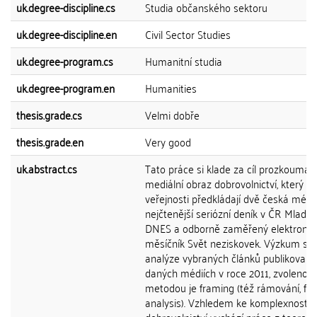
uk.degree-discipline.cs
Studia občanského sektoru
uk.degree-discipline.en
Civil Sector Studies
uk.degree-program.cs
Humanitní studia
uk.degree-program.en
Humanities
thesis.grade.cs
Velmi dobře
thesis.grade.en
Very good
uk.abstract.cs
Tato práce si klade za cíl prozkoumat
mediální obraz dobrovolnictví, který
veřejnosti předkládají dvě česká média
nejčtenější seriózní deník v ČR Mladá 
DNES a odborně zaměřený elektronic
měsíčník Svět neziskovek. Výzkum spo
analýze vybraných článků publikovaný
daných médiích v roce 2011, zvolenou
metodou je framing (též rámování, fr
analysis). Vzhledem ke komplexnosti 