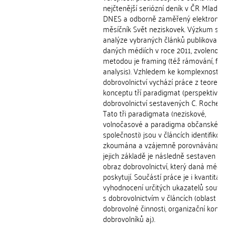
nejčtenější seriózní deník v ČR Mladá 
DNES a odborně zaměřený elektronic
měsíčník Svět neziskovek. Výzkum spo
analýze vybraných článků publikovaný
daných médiích v roce 2011, zvolenou
metodou je framing (též rámování, fr
analysis). Vzhledem ke komplexnosti 
dobrovolnictví vychází práce z teoreti
konceptu tří paradigmat (perspektiv)
dobrovolnictví sestavených C. Roches
Tato tři paradigmata (neziskové,
volnočasové a paradigma občanské
společnosti) jsou v článcích identifikov
zkoumána a vzájemně porovnávána a
jejich základě je následně sestaven c
obraz dobrovolnictví, který daná médi
poskytují. Součástí práce je i kvantitati
vyhodnocení určitých ukazatelů souvis
s dobrovolnictvím v článcích (oblast
dobrovolné činnosti, organizační konte
dobrovolníků aj.).