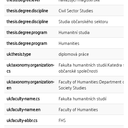
thesis.degree.discipline
Civil Sector Studies
thesis.degree.discipline
Studia občanského sektoru
thesis.degree.program
Humanitní studia
thesis.degree.program
Humanities
uk.thesis.type
diplomová práce
uk.taxonomy.organization-
Fakulta humanitních studií::Katedra stu
cs
občanské společnosti
uk.taxonomy.organization-
Faculty of Humanities::Department of C
en
Society Studies
uk.faculty-name.cs
Fakulta humanitních studií
uk.faculty-name.en
Faculty of Humanities
uk.faculty-abbr.cs
FHS