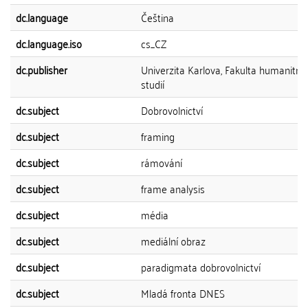
dc.language
Čeština
dc.language.iso
cs_CZ
dc.publisher
Univerzita Karlova, Fakulta humanitní
studií
dc.subject
Dobrovolnictví
dc.subject
framing
dc.subject
rámování
dc.subject
frame analysis
dc.subject
média
dc.subject
mediální obraz
dc.subject
paradigmata dobrovolnictví
dc.subject
Mladá fronta DNES