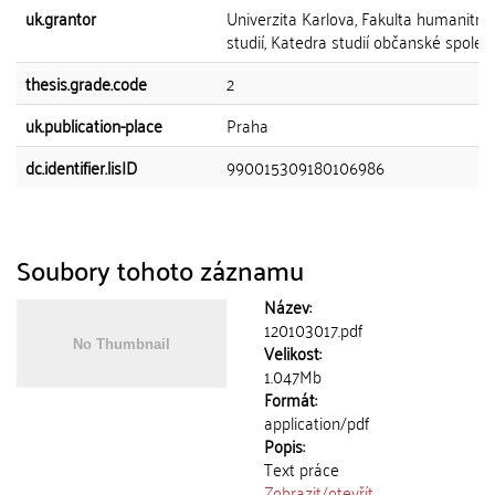
uk.grantor
Univerzita Karlova, Fakulta humanitní
studií, Katedra studií občanské společ
thesis.grade.code
2
uk.publication-place
Praha
dc.identifier.lisID
990015309180106986
Soubory tohoto záznamu
Název:
120103017.pdf
Velikost:
1.047Mb
Formát:
application/pdf
Popis:
Text práce
Zobrazit/
otevřít