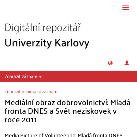
Přeskočit na obsah
Přepn
navig
Zobrazit záznam
Zobrazit minimální záznam
Mediální obraz dobrovolnictví: Mladá
fronta DNES a Svět neziskovek v
roce 2011
Media Picture of Volunteering: Mladá fronta DNES