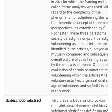
in 2011 for which the framing method 
called frame analysis) was used. With
regard to the complexity of the
phenomenon of volunteering, this wor
the theoretical concept of three para
(perspectives) as established by C.
Rochester. These three paradigms (civ
society paradigm, non-profit paradigm
volunteering as serious leisure) are
identified in the articles, surveyed and
mutually compared and subsequently
overall picture of volunteering as prov
by the media is compiled. Quantitativ
evaluation of certain parameters rela
volunteering within the articles (the fie
voluntary activities, organizational con
age of volunteers and so forth) is also
of this work.
dc.description.abstract
Tato práce si klade za cíl prozkoumat
mediální obraz dobrovolnictví, který
veřejnosti předkládají dvě česká média