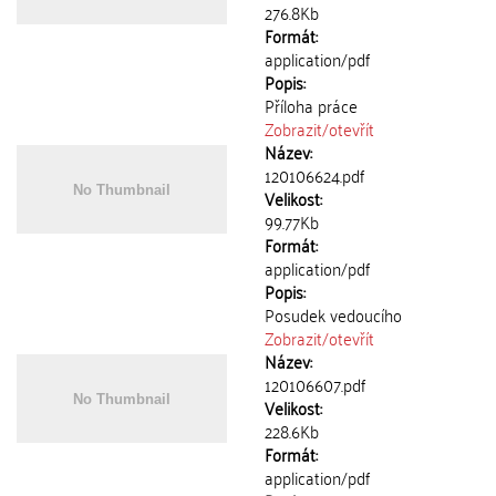
276.8Kb
Formát:
application/pdf
Popis:
Příloha práce
Zobrazit/
otevřít
Název:
120106624.pdf
Velikost:
99.77Kb
Formát:
application/pdf
Popis:
Posudek vedoucího
Zobrazit/
otevřít
Název:
120106607.pdf
Velikost:
228.6Kb
Formát:
application/pdf