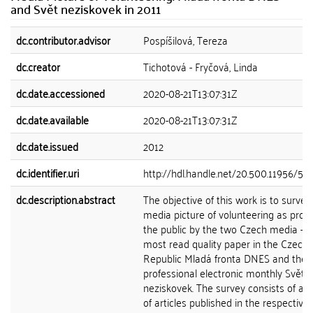
and Svět neziskovek in 2011
dc.contributor.advisor
Pospíšilová, Tereza
dc.creator
Tichotová - Fryčová, Linda
dc.date.accessioned
2020-08-21T13:07:31Z
dc.date.available
2020-08-21T13:07:31Z
dc.date.issued
2012
dc.identifier.uri
http://hdl.handle.net/20.500.11956/57
dc.description.abstract
The objective of this work is to survey
media picture of volunteering as prov
the public by the two Czech media - t
most read quality paper in the Czech
Republic Mladá fronta DNES and the
professional electronic monthly Svět
neziskovek. The survey consists of ana
of articles published in the respectiv