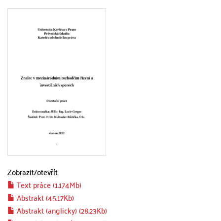
Zobrazit/
otevřít
Text práce (1.174Mb)
Abstrakt (45.17Kb)
Abstrakt (anglicky) (28.23Kb)