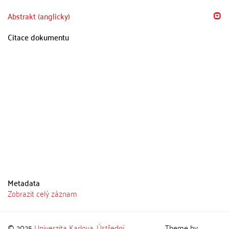
Abstrakt (anglicky)
Citace dokumentu
Metadata
Zobrazit celý záznam
© 2025
Univerzita Karlova
,
Ústřední
Theme by