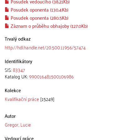
Posudek vedoucího (38.21Kb)
Posudek oponenta (130.4Kb)
Posudek oponenta (280.5Kb)
Záznam o průběhu obhajoby (127.0Kb)
Trvalý odkaz
http://hdl.handle.net/20.500.11956/57474
Identifikátory
SIS:
83347
Katalog UK:
990016481500106986
Kolekce
Kvalifikační práce
[15249]
Autor
Gregor, Lucie
Vedoucí práce