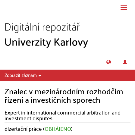
Přeskočit na obsah
Přepn
navig
Zobrazit záznam
Znalec v mezinárodním rozhodčím
řízení a investičních sporech
Expert in international commercial arbitration and
investment disputes
dizertační práce (
OBHÁJENO
)