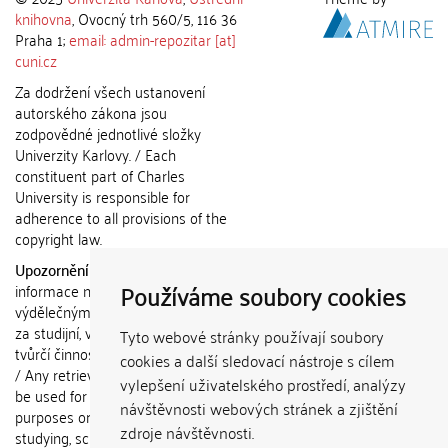
knihovna
, Ovocný trh 560/5, 116 36
Praha 1;
email: admin-repozitar [at]
cuni.cz
Za dodržení všech ustanovení
autorského zákona jsou
zodpovědné jednotlivé složky
Univerzity Karlovy. / Each
constituent part of Charles
University is responsible for
adherence to all provisions of the
copyright law.
Upozornění / Notice:
Získané
Používáme soubory cookies
informace nemohou být použity k
výdělečným účelům nebo vydávány
za studijní, vědeckou nebo jinou
Tyto webové stránky používají soubory
tvůrčí činnost jiné osoby než autora.
cookies a další sledovací nástroje s cílem
/ Any retrieved information shall not
vylepšení uživatelského prostředí, analýzy
be used for any commercial
návštěvnosti webových stránek a zjištění
purposes or claimed as results of
zdroje návštěvnosti.
studying, scientific or any other