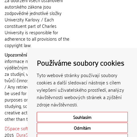
autorského zákona jsou
zodpovědné jednotlivé složky
Univerzity Karlovy. / Each
constituent part of Charles
University is responsible for
adherence to all provisions of the
copyright law.
Upozornění / Notice:
Získané
Používáme soubory cookies
informace nemohou být použity k
výdělečným účelům nebo vydávány
za studijní, vědeckou nebo jinou
Tyto webové stránky používají soubory
tvůrčí činnost jiné osoby než autora.
cookies a další sledovací nástroje s cílem
/ Any retrieved information shall not
vylepšení uživatelského prostředí, analýzy
be used for any commercial
návštěvnosti webových stránek a zjištění
purposes or claimed as results of
zdroje návštěvnosti.
studying, scientific or any other
creative activities of any person
Souhlasím
other than the author.
DSpace software
copyright © 2002-
Odmítám
2015
DuraSpace