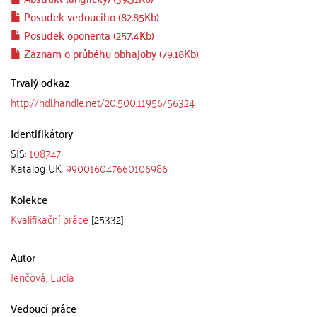
Posudek vedoucího (82.85Kb)
Posudek oponenta (257.4Kb)
Záznam o průběhu obhajoby (79.18Kb)
Trvalý odkaz
http://hdl.handle.net/20.500.11956/56324
Identifikátory
SIS:
108747
Katalog UK:
990016047660106986
Kolekce
Kvalifikační práce
[25332]
Autor
Jenčová, Lucia
Vedoucí práce