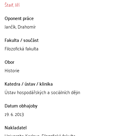
Štaif, Jiří
Oponent práce
Jančík, Drahomír
Fakulta / součást
Filozofická fakulta
Obor
Historie
Katedra / ústav / klinika
Ústav hospodářských a sociálních dějin
Datum obhajoby
19. 6. 2013
Nakladatel
Univerzita Karlova, Filozofická fakulta