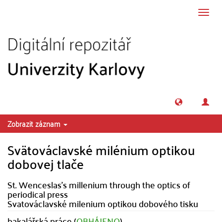
Přeskočit na obsah
Přepn
navig
Zobrazit záznam
Svätováclavské milénium optikou
dobovej tlače
St. Wenceslas's millenium through the optics of
periodical press
Svatováclavské milenium optikou dobového tisku
bakalářská práce (
OBHÁJENO
)