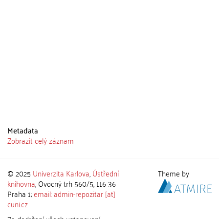
Metadata
Zobrazit celý záznam
© 2025
Univerzita Karlova
,
Ústřední
Theme by
knihovna
, Ovocný trh 560/5, 116 36
Praha 1;
email: admin-repozitar [at]
cuni.cz
Za dodržení všech ustanovení