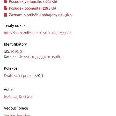
Posudek vedoucího (122.1Kb)
Posudek oponenta (125.8Kb)
Záznam o průběhu obhajoby (118.3Kb)
Trvalý odkaz
http://hdl.handle.net/20.500.11956/55666
Identifikátory
SIS:
101910
Katalog UK:
990015935320106986
Kolekce
Kvalifikační práce
[7201]
Autor
Ježíková, Kristýna
Vedoucí práce
Sochor, Jaroslav