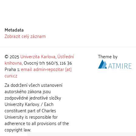
Metadata
Zobrazit celý záznam
© 2025
Univerzita Karlova
,
Ústřední
Theme by
knihovna
, Ovocný trh 560/5, 116 36
Praha 1;
email: admin-repozitar [at]
cuni.cz
Za dodržení všech ustanovení
autorského zákona jsou
zodpovědné jednotlivé složky
Univerzity Karlovy. / Each
constituent part of Charles
University is responsible for
adherence to all provisions of the
copyright law.