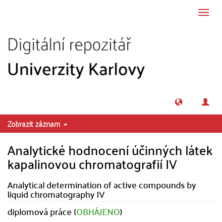
Přeskočit na obsah
Přepn
navig
Zobrazit záznam
Analytické hodnocení účinných látek
kapalinovou chromatografií IV
Analytical determination of active compounds by
liquid chromatography IV
diplomová práce (
OBHÁJENO
)