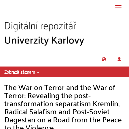
Přeskočit na obsah
Přepn
navig
Zobrazit záznam
The War on Terror and the War of
Terror: Revealing the post-
transformation separatism Kremlin,
Radical Salafism and Post-Soviet
Dagestan on a Road from the Peace
to the Violence