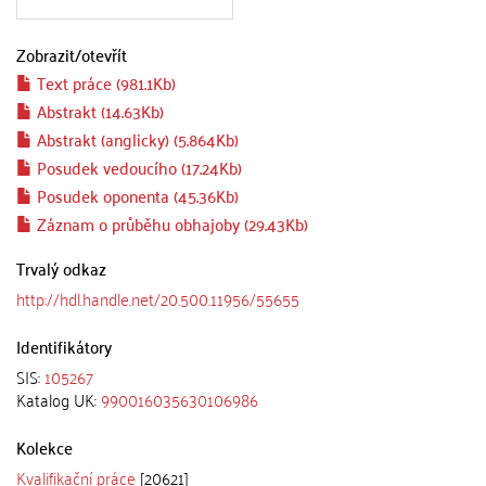
Zobrazit/
otevřít
Text práce (981.1Kb)
Abstrakt (14.63Kb)
Abstrakt (anglicky) (5.864Kb)
Posudek vedoucího (17.24Kb)
Posudek oponenta (45.36Kb)
Záznam o průběhu obhajoby (29.43Kb)
Trvalý odkaz
http://hdl.handle.net/20.500.11956/55655
Identifikátory
SIS:
105267
Katalog UK:
990016035630106986
Kolekce
Kvalifikační práce
[20621]