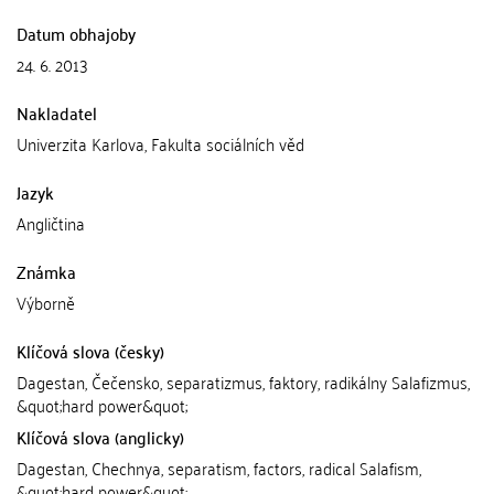
Datum obhajoby
24. 6. 2013
Nakladatel
Univerzita Karlova, Fakulta sociálních věd
Jazyk
Angličtina
Známka
Výborně
Klíčová slova (česky)
Dagestan, Čečensko, separatizmus, faktory, radikálny Salafizmus,
&quot;hard power&quot;
Klíčová slova (anglicky)
Dagestan, Chechnya, separatism, factors, radical Salafism,
&quot;hard power&quot;