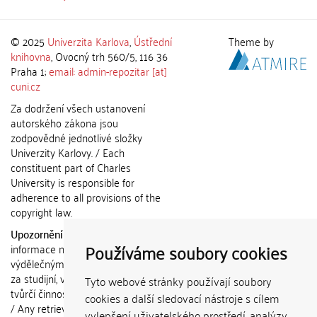
© 2025
Univerzita Karlova
,
Ústřední
Theme by
knihovna
, Ovocný trh 560/5, 116 36
Praha 1;
email: admin-repozitar [at]
cuni.cz
Za dodržení všech ustanovení
autorského zákona jsou
zodpovědné jednotlivé složky
Univerzity Karlovy. / Each
constituent part of Charles
University is responsible for
adherence to all provisions of the
copyright law.
Upozornění / Notice:
Získané
Používáme soubory cookies
informace nemohou být použity k
výdělečným účelům nebo vydávány
za studijní, vědeckou nebo jinou
Tyto webové stránky používají soubory
tvůrčí činnost jiné osoby než autora.
cookies a další sledovací nástroje s cílem
/ Any retrieved information shall not
vylepšení uživatelského prostředí, analýzy