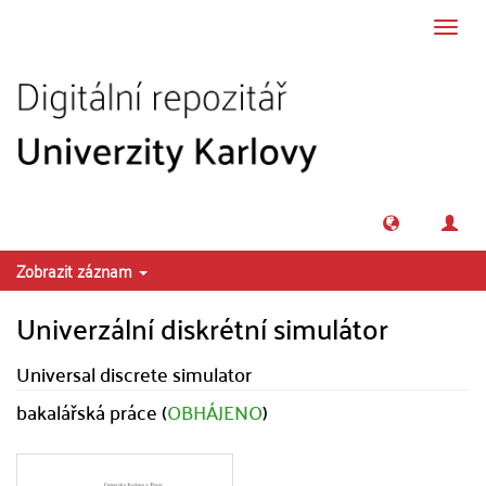
Přeskočit na obsah
Přepn
navig
Zobrazit záznam
Univerzální diskrétní simulátor
Universal discrete simulator
bakalářská práce (
OBHÁJENO
)