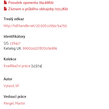
Posudek oponenta (84.88Kb)
Záznam o průběhu obhajoby (151.2Kb)
Trvalý odkaz
http://hdl.handle.net/20.500.11956/54755
Identifikátory
SIS:
139417
Katalog UK:
990016207870106986
Kolekce
Kvalifikační práce
[12374]
Autor
Vytasil, Jiří
Vedoucí práce
Pergel, Martin