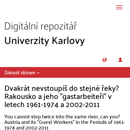
Přeskočit na obsah
Přepn
navig
Zobrazit záznam
Dvakrát nevstoupíš do stejné řeky?
Rakousko a jeho "gastarbeiteři" v
letech 1961-1974 a 2002-2011
You cannot step twice into the same river, can you?
Austria and its "Guest Workers" in the Periods of 1961-
1974 and 2002-2011