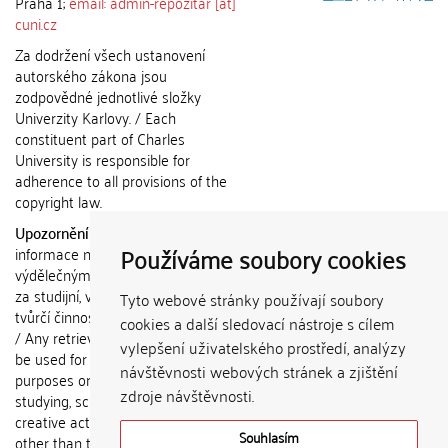
Praha 1;
email: admin-repozitar [at]
cuni.cz
Za dodržení všech ustanovení
autorského zákona jsou
zodpovědné jednotlivé složky
Univerzity Karlovy. / Each
constituent part of Charles
University is responsible for
adherence to all provisions of the
copyright law.
Upozornění / Notice:
Získané
Používáme soubory cookies
informace nemohou být použity k
výdělečným účelům nebo vydávány
za studijní, vědeckou nebo jinou
Tyto webové stránky používají soubory
tvůrčí činnost jiné osoby než autora.
cookies a další sledovací nástroje s cílem
/ Any retrieved information shall not
vylepšení uživatelského prostředí, analýzy
be used for any commercial
návštěvnosti webových stránek a zjištění
purposes or claimed as results of
zdroje návštěvnosti.
studying, scientific or any other
creative activities of any person
Souhlasím
other than the author.