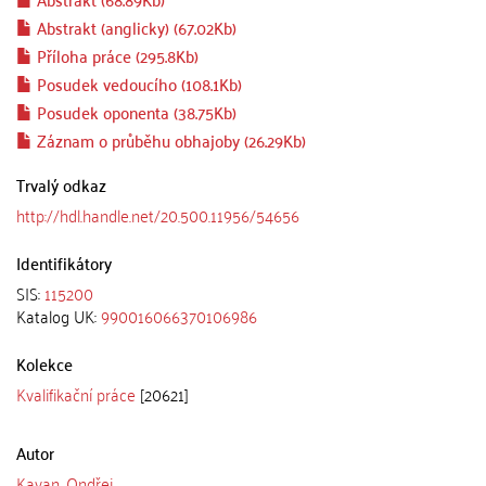
Abstrakt (anglicky) (67.02Kb)
Příloha práce (295.8Kb)
Posudek vedoucího (108.1Kb)
Posudek oponenta (38.75Kb)
Záznam o průběhu obhajoby (26.29Kb)
Trvalý odkaz
http://hdl.handle.net/20.500.11956/54656
Identifikátory
SIS:
115200
Katalog UK:
990016066370106986
Kolekce
Kvalifikační práce
[20621]
Autor
Kavan, Ondřej