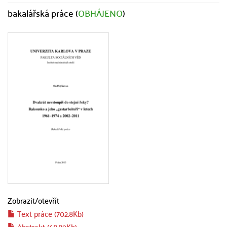
bakalářská práce (
OBHÁJENO
)
Zobrazit/
otevřít
Text práce (702.8Kb)
Abstrakt (68.89Kb)