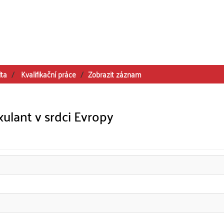
lta
Kvalifikační práce
Zobrazit záznam
xulant v srdci Evropy