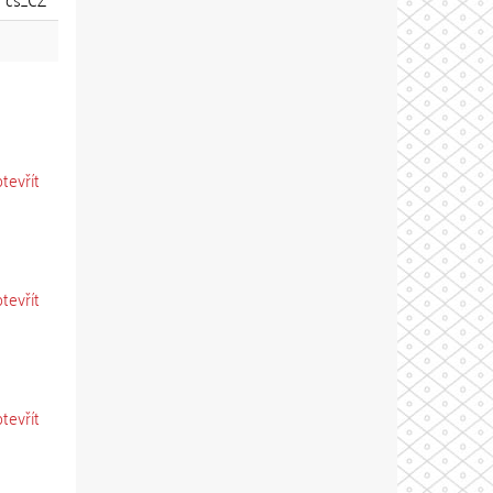
otevřít
otevřít
otevřít