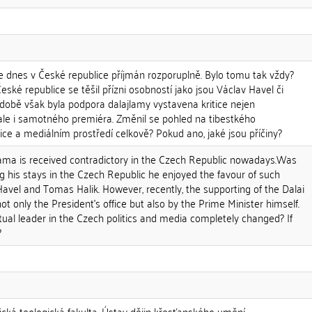
e dnes v České republice příjmán rozporuplně. Bylo tomu tak vždy?
eské republice se těšil přízni osobností jako jsou Václav Havel či
 době však byla podpora dalajlamy vystavena kritice nejen
ale i samotného premiéra. Změnil se pohled na tibestkého
ice a mediálním prostředí celkově? Pokud ano, jaké jsou příčiny?
Lama is received contradictory in the Czech Republic nowadays.Was
ing his stays in the Czech Republic he enjoyed the favour of such
Havel and Tomas Halik. However, recently, the supporting of the Dalai
t only the President's office but also by the Prime Minister himself.
itual leader in the Czech politics and media completely changed? If
?
lická teologická fakulta, Ústav dějin křesťanského umění