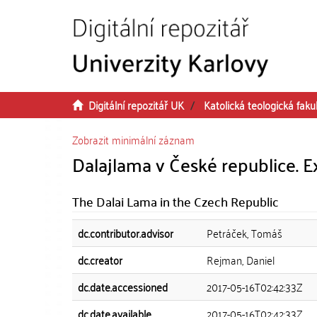
Přeskočit na obsah
Digitální repozitář UK
Katolická teologická faku
Zobrazit minimální záznam
Dalajlama v České republice. E
The Dalai Lama in the Czech Republic
dc.contributor.advisor
Petráček, Tomáš
dc.creator
Rejman, Daniel
dc.date.accessioned
2017-05-16T02:42:33Z
dc.date.available
2017-05-16T02:42:33Z