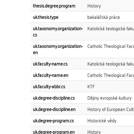
thesis.degree.program
History
uk.thesis.type
bakalářská práce
uk.taxonomy.organization-
Katolická teologická faku
cs
uk.taxonomy.organization-
Catholic Theological Fac
en
uk.faculty-name.cs
Katolická teologická faku
uk.faculty-name.en
Catholic Theological Fac
uk.faculty-abbr.cs
KTF
uk.degree-discipline.cs
Dějiny evropské kultury
uk.degree-discipline.en
History of European Cul
uk.degree-program.cs
Historické vědy
uk.degree-program.en
History