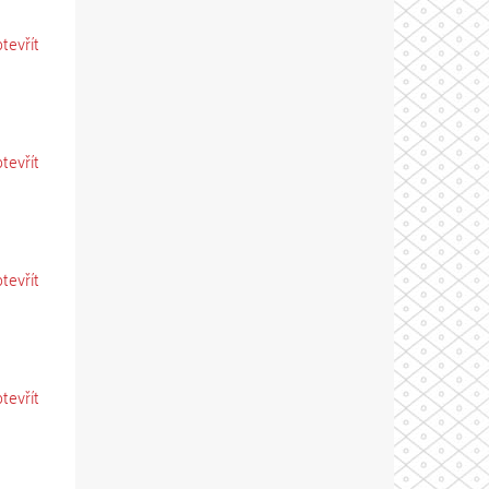
otevřít
otevřít
otevřít
otevřít