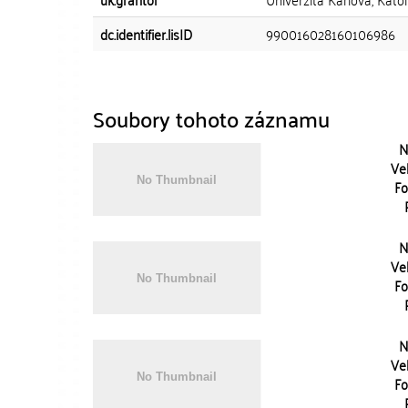
dc.identifier.lisID
990016028160106986
Soubory tohoto záznamu
N
Vel
Fo
N
Vel
Fo
N
Vel
Fo