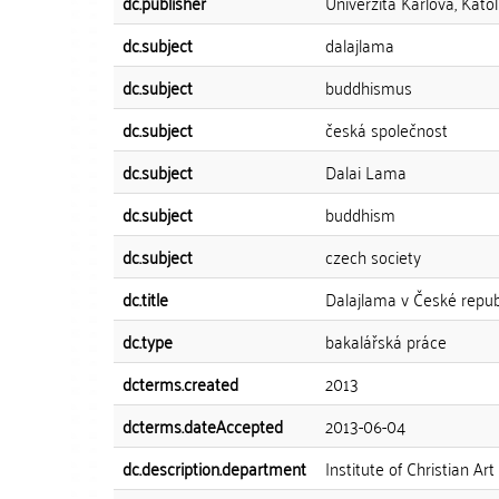
dc.publisher
Univerzita Karlova, Katol
dc.subject
dalajlama
dc.subject
buddhismus
dc.subject
česká společnost
dc.subject
Dalai Lama
dc.subject
buddhism
dc.subject
czech society
dc.title
Dalajlama v České republ
dc.type
bakalářská práce
dcterms.created
2013
dcterms.dateAccepted
2013-06-04
dc.description.department
Institute of Christian Art