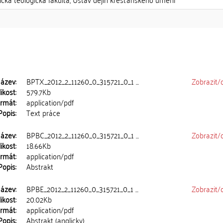
ázev:
BPTX_2012_2_11260_0_315721_0_1 ...
Zobrazit/
ikost:
579.7Kb
rmát:
application/pdf
Popis:
Text práce
ázev:
BPBC_2012_2_11260_0_315721_0_1 ...
Zobrazit/
ikost:
18.66Kb
rmát:
application/pdf
Popis:
Abstrakt
ázev:
BPBE_2012_2_11260_0_315721_0_1 ...
Zobrazit/
ikost:
20.02Kb
rmát:
application/pdf
Popis:
Abstrakt (anglicky)