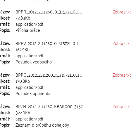
ázev:
BPPR_2012_2_11260_0_315721_0_1 ...
Zobrazit/
ikost:
73.83Kb
rmát:
application/pdf
Popis:
Příloha práce
ázev:
BPPV_2012_2_11260_0_315721_0_1 ...
Zobrazit/
ikost:
162.9Kb
rmát:
application/pdf
Popis:
Posudek vedoucího
ázev:
BPPO_2012_2_11260_0_315721_0_1 ...
Zobrazit/
ikost:
170.8Kb
rmát:
application/pdf
Popis:
Posudek oponenta
ázev:
BPZH_2012_2_11260_KBAK000_3157 ...
Zobrazit/
ikost:
322.0Kb
rmát:
application/pdf
Popis:
Záznam o průběhu obhajoby