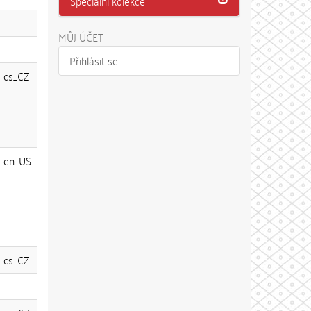
Speciální kolekce
MŮJ ÚČET
Přihlásit se
cs_CZ
en_US
cs_CZ