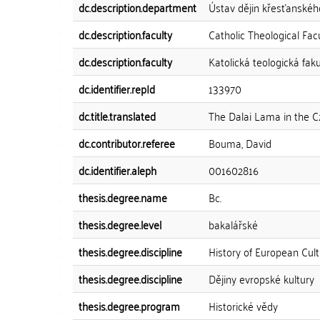
dc.description.department
Ústav dějin křesťanské
dc.description.faculty
Catholic Theological Fac
dc.description.faculty
Katolická teologická faku
dc.identifier.repId
133970
dc.title.translated
The Dalai Lama in the C
dc.contributor.referee
Bouma, David
dc.identifier.aleph
001602816
thesis.degree.name
Bc.
thesis.degree.level
bakalářské
thesis.degree.discipline
History of European Cul
thesis.degree.discipline
Dějiny evropské kultury
thesis.degree.program
Historické vědy