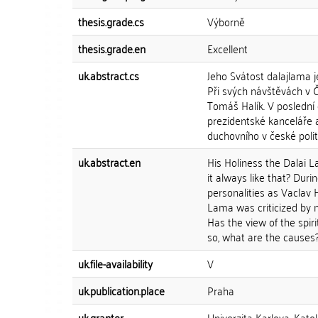
thesis.grade.cs
Výborně
thesis.grade.en
Excellent
uk.abstract.cs
Jeho Svátost dalajlama j
Při svých návštěvách v Č
Tomáš Halík. V poslední
prezidentské kanceláře 
duchovního v české polit
uk.abstract.en
His Holiness the Dalai 
it always like that? Dur
personalities as Vaclav 
Lama was criticized by no
Has the view of the spir
so, what are the causes
uk.file-availability
V
uk.publication.place
Praha
uk.grantor
Univerzita Karlova, Kato