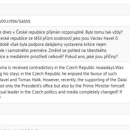
0.500.11956/54555
e dnes v České republice příjmán rozporuplně. Bylo tomu tak vždy?
eské republice se těšil přízni osobností jako jsou Václav Havel či
 době však byla podpora dalajlamy vystavena kritice nejen
ale i samotného premiéra. Změnil se pohled na tibestkého
ice a mediálním prostředí celkově? Pokud ano, jaké jsou příčiny?
Lama is received contradictory in the Czech Republic nowadays.Was
ing his stays in the Czech Republic he enjoyed the favour of such
Havel and Tomas Halik. However, recently, the supporting of the Dalai
t only the President's office but also by the Prime Minister himself.
itual leader in the Czech politics and media completely changed? If
?