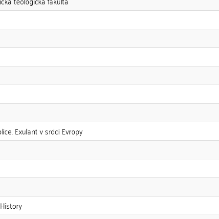
ická teologická fakulta
ice. Exulant v srdci Evropy
 History