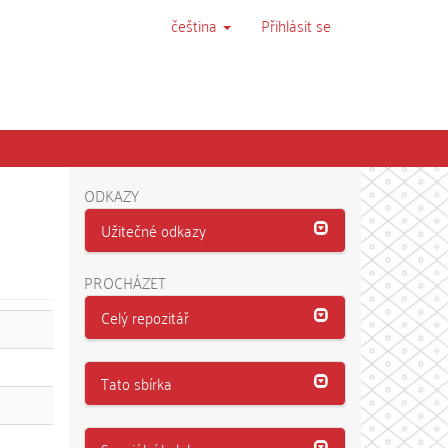
čeština
Přihlásit se
ODKAZY
Užitečné odkazy
PROCHÁZET
Celý repozitář
Tato sbírka