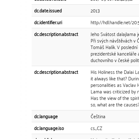
dc.date.issued
2013
dc.identifier.uri
http://hdl.handle.net/2
dc.description.abstract
Jeho Svátost dalajlama j
Při svých návštěvách v Č
Tomáš Halík. V poslední
prezidentské kanceláře 
duchovního v české polit
dc.description.abstract
His Holiness the Dalai 
it always like that? Dur
personalities as Vaclav 
Lama was criticized by no
Has the view of the spir
so, what are the causes
dc.language
Čeština
dc.language.iso
cs_CZ