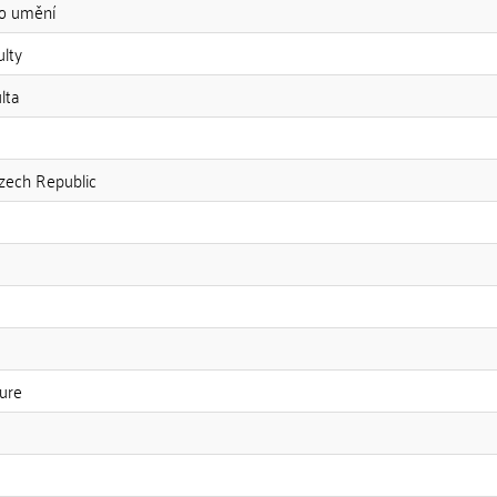
ho umění
ulty
lta
zech Republic
ture