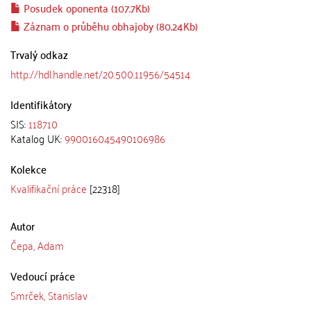
Posudek oponenta (107.7Kb)
Záznam o průběhu obhajoby (80.24Kb)
Trvalý odkaz
http://hdl.handle.net/20.500.11956/54514
Identifikátory
SIS:
118710
Katalog UK:
990016045490106986
Kolekce
Kvalifikační práce
[22318]
Autor
Čepa, Adam
Vedoucí práce
Smrček, Stanislav