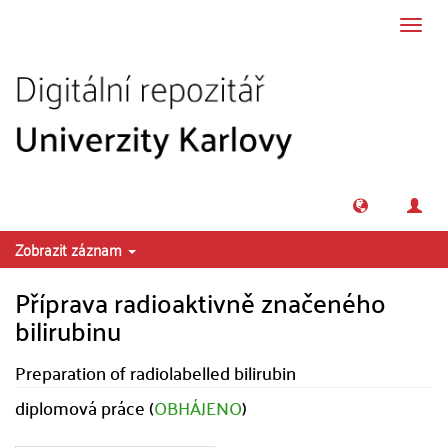
Přeskočit na obsah
Přepn
navig
Zobrazit záznam
Příprava radioaktivně značeného
bilirubinu
Preparation of radiolabelled bilirubin
diplomová práce (
OBHÁJENO
)